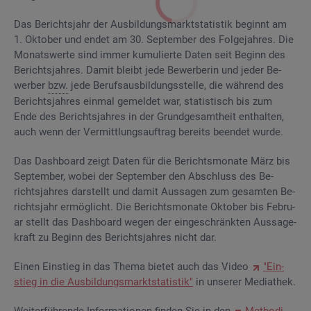
Das Be­richts­jahr der Aus­bil­dungs­markt­sta­tis­tik be­ginnt am
1. Ok­to­ber und endet am 30. Sep­tem­ber des Fol­ge­jah­res. Die
Mo­nats­wer­te sind immer ku­mu­lier­te Daten seit Be­ginn des
Be­richts­jah­res. Damit bleibt jede Be­wer­be­rin und jeder Be­
wer­ber
bzw.
jede Be­rufs­aus­bil­dungs­stel­le, die wäh­rend des
Be­richts­jah­res ein­mal ge­mel­det war, sta­tis­tisch bis zum
Ende des Be­richts­jah­res in der Grund­ge­samt­heit ent­hal­ten,
auch wenn der Ver­mitt­lungs­auf­trag be­reits be­en­det wurde.
Das Da­sh­board zeigt Daten für die Be­richts­mo­na­te März bis
Sep­tem­ber, wobei der Sep­tem­ber den Ab­schluss des Be­
richts­jah­res dar­stellt und damit Aus­sa­gen zum ge­sam­ten Be­
richts­jahr er­mög­licht. Die Be­richts­mo­na­te Ok­to­ber bis Fe­bru­
ar stellt das Da­sh­board wegen der ein­ge­schränk­ten Aus­sa­ge­
kraft zu Be­ginn des Be­richts­jah­res nicht dar.
Einen Ein­stieg in das Thema bie­tet auch das Video
"Ein­
stieg in die Aus­bil­dungs­markt­sta­tis­tik"
in un­se­rer Me­dia­thek.