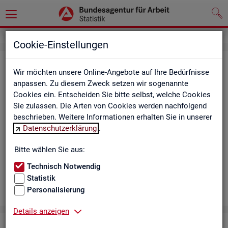
Cookie-Einstellungen
Aus­bil­dungs­markt
Wir möchten unsere Online-Angebote auf Ihre Bedürfnisse
anpassen. Zu diesem Zweck setzen wir sogenannte
Das Da­sh­board zeigt die wich­tigs­ten Daten zum Aus­bil­dungs­
Cookies ein. Entscheiden Sie bitte selbst, welche Cookies
markt in in­ter­ak­ti­ven Gra­fi­ken und Ta­bel­len. Für Deutsch­land,
Sie zulassen. Die Arten von Cookies werden nachfolgend
Län­der, Krei­se, Agen­tur­be­zir­ke und Ar­beits­markt­re­gio­nen bil­
beschrieben. Weitere Informationen erhalten Sie in unserer
det es ge­mel­de­te Be­wer­be­rin­nen und Be­wer­ber sowie Be­rufs­
Datenschutzerklärung
.
aus­bil­dungs­stel­len nach ge­frag­ten Merk­ma­len ab, bei­spiels­
wei­se Be­ru­fe. Neue Daten gibt es mo­nat­lich für März bis Sep­
Bitte wählen Sie aus:
tem­ber.
Technisch Notwendig
Statistik
Personalisierung
Details anzeigen