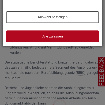
Grund­la­gen
Die
Aus­bil­dungs­markt­sta­tis­tik be­rich­tet über
Auswahl bestätigen
ge­mel­de­te
Be­wer­be­rin­nen und Be­wer­ber für Be­rufs­aus­bil­
dungs­stel­len
, die das Be­ra­tungs- und Ver­mitt­lungs­an­ge­bot
der Agen­tu­ren für Ar­beit und
Job­cen­ter
zum Aus­bil­dungs­
Alle zulassen
markt in An­spruch neh­men, sowie
Be­rufs­aus­bil­dungs­stel­len, die bei
AA
und
JC
für die Aus­
bil­dungs­ver­mitt­lung mit Ver­mitt­lungs­auf­trag ge­mel­det
wur­den.
FEEDBAC
Die sta­tis­ti­sche Be­richt­erstat­tung kon­zen­triert sich dabei auf
das zah­len­mä­ßig be­deut­sams­te Seg­ment des Aus­bil­dungs­
mark­tes: die nach dem Be­rufs­bil­dungs­ge­setz (
BBiG
) ge­re­gel­
ten Be­ru­fe.
Be­trie­be und Ju­gend­li­che neh­men die Aus­bil­dungs­ver­mitt­
lung frei­wil­lig in An­spruch, so dass die Aus­bil­dungs­markt­sta­
tis­tik nur einen Aus­schnitt der ge­sam­ten Ab­läu­fe am Aus­bil­
dungs­markt ab­bil­den kann.