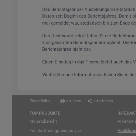
Das Be­richts­jahr der Aus­bil­dungs­markt­sta­tis
Daten seit Be­ginn des Be­richts­jah­res. Damit bl
mal ge­mel­det war, sta­tis­tisch bis zum Ende des 
Das Da­sh­board zeigt Daten für die Be­richts­mo­
zum ge­sam­ten Be­richts­jahr er­mög­licht. Die Be
Be­richts­jah­res nicht dar.
Einen Ein­stieg in das Thema bie­tet auch das 
Wei­ter­füh­ren­de In­for­ma­tio­nen fin­den Sie in d
Diese Seite
drucken
empfehlen
TOP-PRO­DUK­TE
IN­TER­AK­
Mo­nats­be­richt
Ar­beits­ma
Fach­kräf­te­eng­pass­ana­ly­se
Aus­bil­du