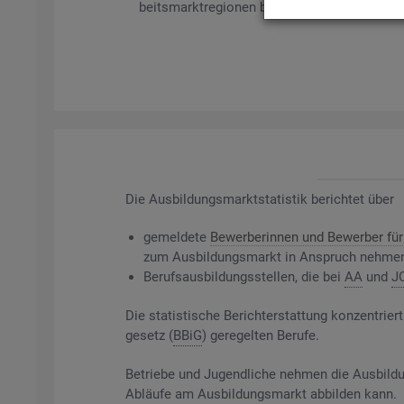
beits­markt­re­gio­nen bil­det es ge­mel­de­te Be­
Die
Aus­bil­dungs­markt­sta­tis­tik be­rich­tet über
ge­mel­de­te
Be­wer­be­rin­nen und Be­wer­ber für 
zum Aus­bil­dungs­markt in An­spruch neh­me
Be­rufs­aus­bil­dungs­stel­len, die bei
AA
und
J
Die sta­tis­ti­sche Be­richt­erstat­tung kon­zen­t
ge­setz (
BBiG
) ge­re­gel­ten Be­ru­fe.
Be­trie­be und Ju­gend­li­che neh­men die Aus­bil­du
Ab­läu­fe am Aus­bil­dungs­markt ab­bil­den kann.