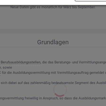
wer­be­rin­nen und Be­wer­ber sowie Be­rufs­aus­bil­dungs­stel­len nach ge­f
Neue Daten gibt es mo­nat­lich für März bis Sep­tem­ber.
Grund­la­gen
Be­rufs­aus­bil­dungs­stel­len
, die das Be­ra­tungs- und Ver­mitt­lungs­an­g
n, sowie
C
für die Aus­bil­dungs­ver­mitt­lung mit Ver­mitt­lungs­auf­trag ge­mel­det
riert sich dabei auf das zah­len­mä­ßig be­deut­sams­te Seg­ment des Aus­b
ngs­ver­mitt­lung frei­wil­lig in An­spruch, so dass die Aus­bil­dungs­mark