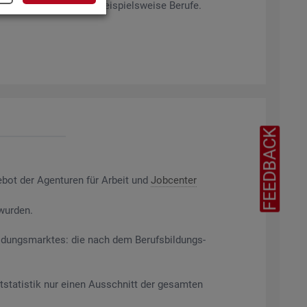
rag­ten Merk­ma­len ab, bei­spiels­wei­se Be­ru­fe.
FEEDBACK
e­bot der Agen­tu­ren für Ar­beit und
Job­cen­ter
 wur­den.
il­dungs­mark­tes: die nach dem Be­rufs­bil­dungs­
t­sta­tis­tik nur einen Aus­schnitt der ge­sam­ten