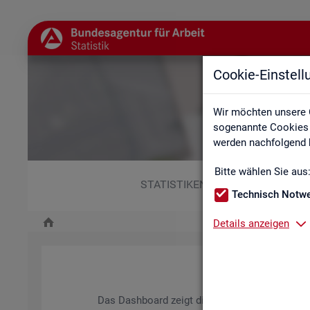
Cookie-Einstel
Wir möchten unsere 
sogenannte Cookies e
werden nachfolgend b
Bitte wählen Sie aus
STATISTIKEN
Technisch Notw
Details anzeigen
Das Da­sh­board zeigt die wich­tigs­ten Daten zum A