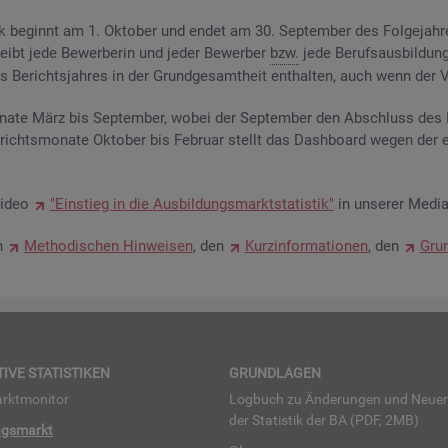
­tik be­ginnt am 1. Ok­to­ber und endet am 30. Sep­tem­ber des Fol­ge­jah­
eibt jede Be­wer­be­rin und jeder Be­wer­ber
bzw.
jede Be­rufs­aus­bil­dung
Be­richts­jah­res in der Grund­ge­samt­heit ent­hal­ten, auch wenn der Ve
na­te März bis Sep­tem­ber, wobei der Sep­tem­ber den Ab­schluss des Be
­richts­mo­na­te Ok­to­ber bis Fe­bru­ar stellt das Da­sh­board wegen der 
Video
"Ein­stieg in die Aus­bil­dungs­markt­sta­tis­tik"
in un­se­rer Me­dia
en
Me­tho­di­schen Hin­wei­sen
, den
Kurz­in­for­ma­tio­nen
, den
Grun
TI­VE STA­TIS­TI­KEN
GRUND­LA­GEN
rkt­mo­ni­tor
Log­buch zu Än­de­run­gen und Neue­
der Sta­tis­tik der BA (PDF, 2MB)
ngs­markt