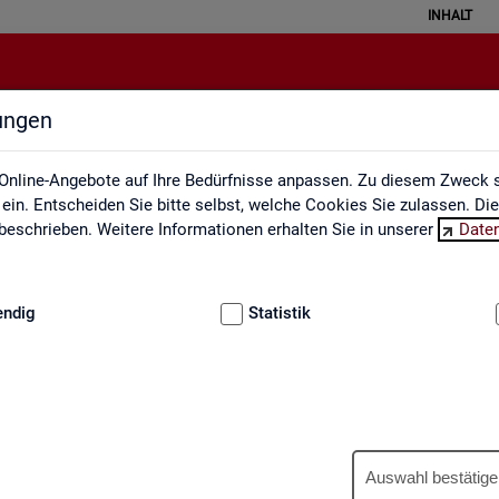
INHALT
lungen
Ausbildungsmarkt
Online-Angebote auf Ihre Bedürfnisse anpassen. Zu diesem Zweck s
in. Entscheiden Sie bitte selbst, welche Cookies Sie zulassen. Di
eschrieben. Weitere Informationen erhalten Sie in unserer
Date
:
GRUNDLAGEN
endig
Statistik
Aus­bil­dungs­markt
Auswahl bestätige
us­bil­dungs­markt in in­ter­ak­ti­ven Gra­fi­ken und Ta­bel­len. Für Deutsc