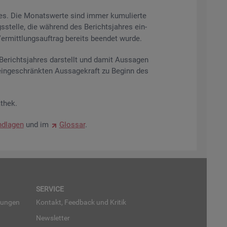
res. Die Mo­nats­wer­te sind immer ku­mu­lier­te
s­stel­le, die wäh­rend des Be­richts­jah­res ein­
r­mitt­lungs­auf­trag be­reits be­en­det wurde.
­richts­jah­res dar­stellt und damit Aus­sa­gen
ein­ge­schränk­ten Aus­sa­ge­kraft zu Be­ginn des
­thek.
d­la­gen
und im
Glos­sar
.
SER­VICE
run­gen
Kon­takt, Feed­back und Kri­tik
News­let­ter