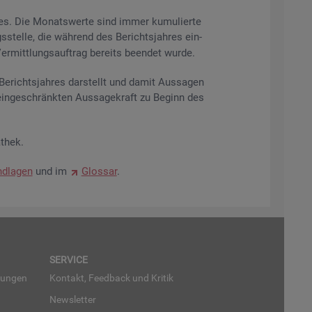
res. Die Mo­nats­wer­te sind immer ku­mu­lier­te
s­stel­le, die wäh­rend des Be­richts­jah­res ein­
r­mitt­lungs­auf­trag be­reits be­en­det wurde.
­richts­jah­res dar­stellt und damit Aus­sa­gen
ein­ge­schränk­ten Aus­sa­ge­kraft zu Be­ginn des
­thek.
d­la­gen
und im
Glos­sar
.
SER­VICE
run­gen
Kon­takt, Feed­back und Kri­tik
News­let­ter