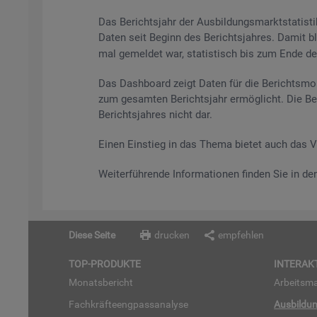
Das Be­richts­jahr der Aus­bil­dungs­markt­sta­tis
Daten seit Be­ginn des Be­richts­jah­res. Damit bl
mal ge­mel­det war, sta­tis­tisch bis zum Ende des 
Das Da­sh­board zeigt Daten für die Be­richts­mo­
zum ge­sam­ten Be­richts­jahr er­mög­licht. Die Be
Be­richts­jah­res nicht dar.
Einen Ein­stieg in das Thema bie­tet auch das 
Wei­ter­füh­ren­de In­for­ma­tio­nen fin­den Sie in d
Diese Seite
drucken
empfehlen
TOP-PRO­DUK­TE
IN­TER­AK­
Mo­nats­be­richt
Ar­beits­ma
Fach­kräf­te­eng­pass­ana­ly­se
Aus­bil­du