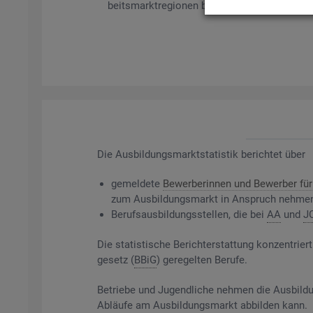
beits­markt­re­gio­nen bil­det es ge­mel­de­te Be­
Die
Aus­bil­dungs­markt­sta­tis­tik be­rich­tet über
ge­mel­de­te
Be­wer­be­rin­nen und Be­wer­ber für 
zum Aus­bil­dungs­markt in An­spruch neh­me
Be­rufs­aus­bil­dungs­stel­len, die bei
AA
und
J
Die sta­tis­ti­sche Be­richt­erstat­tung kon­zen­t
ge­setz (
BBiG
) ge­re­gel­ten Be­ru­fe.
Be­trie­be und Ju­gend­li­che neh­men die Aus­bil­du
Ab­läu­fe am Aus­bil­dungs­markt ab­bil­den kann.