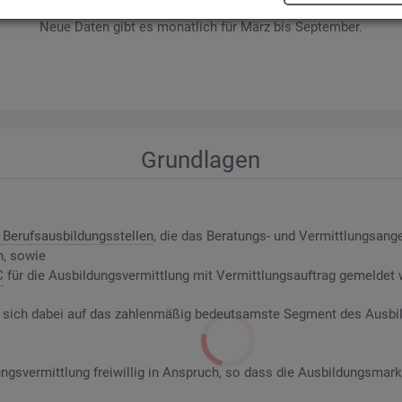
wer­be­rin­nen und Be­wer­ber sowie Be­rufs­aus­bil­dungs­stel­len nach ge­f
Neue Daten gibt es mo­nat­lich für März bis Sep­tem­ber.
Grund­la­gen
Be­rufs­aus­bil­dungs­stel­len
, die das Be­ra­tungs- und Ver­mitt­lungs­an­g
n, sowie
C
für die Aus­bil­dungs­ver­mitt­lung mit Ver­mitt­lungs­auf­trag ge­mel­det
riert sich dabei auf das zah­len­mä­ßig be­deut­sams­te Seg­ment des Aus­b
ngs­ver­mitt­lung frei­wil­lig in An­spruch, so dass die Aus­bil­dungs­mark