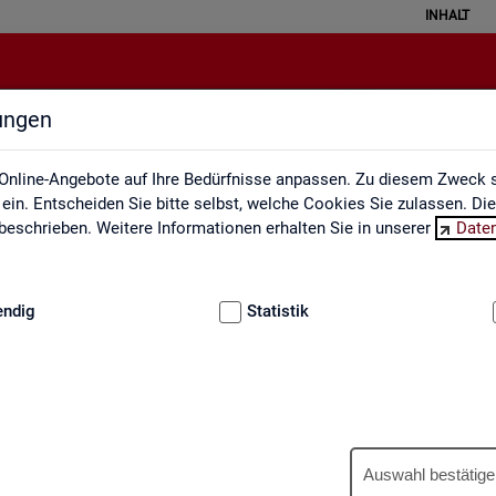
INHALT
lungen
Ausbildungsmarkt
Online-Angebote auf Ihre Bedürfnisse anpassen. Zu diesem Zweck s
in. Entscheiden Sie bitte selbst, welche Cookies Sie zulassen. Di
eschrieben. Weitere Informationen erhalten Sie in unserer
Date
:
GRUNDLAGEN
endig
Statistik
Aus­bil­dungs­markt
Auswahl bestätige
us­bil­dungs­markt in in­ter­ak­ti­ven Gra­fi­ken und Ta­bel­len. Für Deutsc