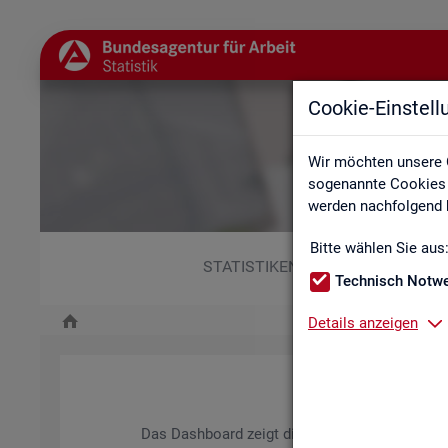
Cookie-Einstel
Wir möchten unsere 
sogenannte Cookies e
werden nachfolgend b
Bitte wählen Sie aus
STATISTIKEN
Technisch Notw
Details anzeigen
Das Da­sh­board zeigt die wich­tigs­ten Daten zum A