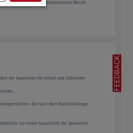
rag­ten Merk­ma­len ab, bei­spiels­wei­se Be­ru­fe.
FEEDBACK
e­bot der Agen­tu­ren für Ar­beit und
Job­cen­ter
 wur­den.
il­dungs­mark­tes: die nach dem Be­rufs­bil­dungs­
t­sta­tis­tik nur einen Aus­schnitt der ge­sam­ten