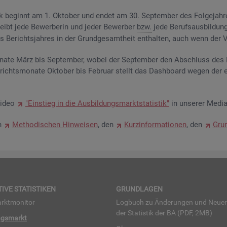
­tik be­ginnt am 1. Ok­to­ber und endet am 30. Sep­tem­ber des Fol­ge­jah­
eibt jede Be­wer­be­rin und jeder Be­wer­ber
bzw.
jede Be­rufs­aus­bil­dung
Be­richts­jah­res in der Grund­ge­samt­heit ent­hal­ten, auch wenn der Ve
na­te März bis Sep­tem­ber, wobei der Sep­tem­ber den Ab­schluss des Be
­richts­mo­na­te Ok­to­ber bis Fe­bru­ar stellt das Da­sh­board wegen der 
Video
"Ein­stieg in die Aus­bil­dungs­markt­sta­tis­tik"
in un­se­rer Me­dia
en
Me­tho­di­schen Hin­wei­sen
, den
Kurz­in­for­ma­tio­nen
, den
Grun
TI­VE STA­TIS­TI­KEN
GRUND­LA­GEN
rkt­mo­ni­tor
Log­buch zu Än­de­run­gen und Neue­
der Sta­tis­tik der BA (PDF, 2MB)
ngs­markt