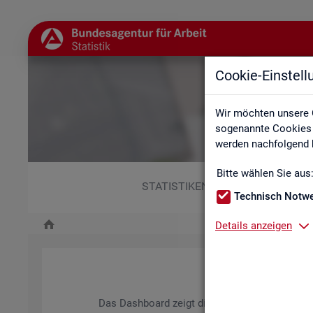
Cookie-Einstel
Wir möchten unsere 
sogenannte Cookies e
werden nachfolgend b
Bitte wählen Sie aus
STATISTIKEN
Technisch Notw
Details anzeigen
Das Da­sh­board zeigt die wich­tigs­ten Daten zum A