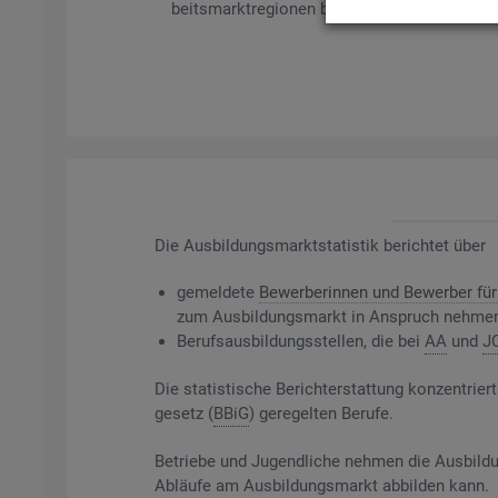
beits­markt­re­gio­nen bil­det es ge­mel­de­te Be­
Die
Aus­bil­dungs­markt­sta­tis­tik be­rich­tet über
ge­mel­de­te
Be­wer­be­rin­nen und Be­wer­ber für 
zum Aus­bil­dungs­markt in An­spruch neh­me
Be­rufs­aus­bil­dungs­stel­len, die bei
AA
und
J
Die sta­tis­ti­sche Be­richt­erstat­tung kon­zen­t
ge­setz (
BBiG
) ge­re­gel­ten Be­ru­fe.
Be­trie­be und Ju­gend­li­che neh­men die Aus­bil­du
Ab­läu­fe am Aus­bil­dungs­markt ab­bil­den kann.