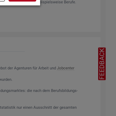
rag­ten Merk­ma­len ab, bei­spiels­wei­se Be­ru­fe.
FEEDBACK
e­bot der Agen­tu­ren für Ar­beit und
Job­cen­ter
 wur­den.
il­dungs­mark­tes: die nach dem Be­rufs­bil­dungs­
t­sta­tis­tik nur einen Aus­schnitt der ge­sam­ten