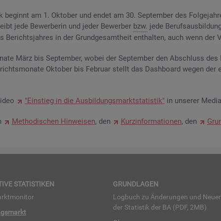
­tik be­ginnt am 1. Ok­to­ber und endet am 30. Sep­tem­ber des Fol­ge­jah­
eibt jede Be­wer­be­rin und jeder Be­wer­ber
bzw.
jede Be­rufs­aus­bil­dung
Be­richts­jah­res in der Grund­ge­samt­heit ent­hal­ten, auch wenn der Ve
na­te März bis Sep­tem­ber, wobei der Sep­tem­ber den Ab­schluss des Be
­richts­mo­na­te Ok­to­ber bis Fe­bru­ar stellt das Da­sh­board wegen der 
Video
"Ein­stieg in die Aus­bil­dungs­markt­sta­tis­tik"
in un­se­rer Me­dia
en
Me­tho­di­schen Hin­wei­sen
, den
Kurz­in­for­ma­tio­nen
, den
Grun
TI­VE STA­TIS­TI­KEN
GRUND­LA­GEN
rkt­mo­ni­tor
Log­buch zu Än­de­run­gen und Neue­
der Sta­tis­tik der BA (PDF, 2MB)
ngs­markt