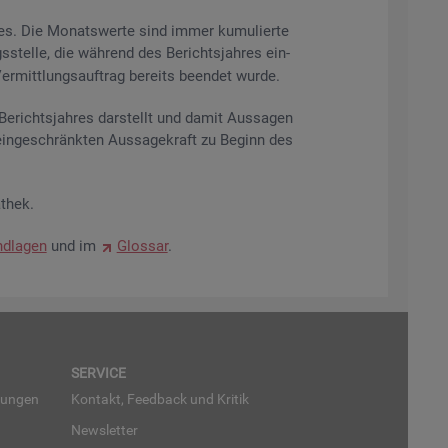
res. Die Mo­nats­wer­te sind immer ku­mu­lier­te
s­stel­le, die wäh­rend des Be­richts­jah­res ein­
r­mitt­lungs­auf­trag be­reits be­en­det wurde.
­richts­jah­res dar­stellt und damit Aus­sa­gen
ein­ge­schränk­ten Aus­sa­ge­kraft zu Be­ginn des
­thek.
d­la­gen
und im
Glos­sar
.
SER­VICE
run­gen
Kon­takt, Feed­back und Kri­tik
News­let­ter