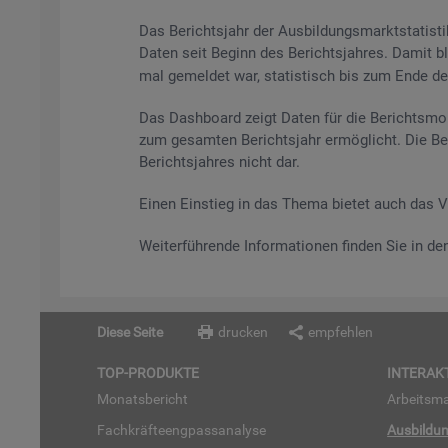
Das Be­richts­jahr der Aus­bil­dungs­markt­sta­tis
Daten seit Be­ginn des Be­richts­jah­res. Damit bl
mal ge­mel­det war, sta­tis­tisch bis zum Ende des 
Das Da­sh­board zeigt Daten für die Be­richts­mo­
zum ge­sam­ten Be­richts­jahr er­mög­licht. Die Be
Be­richts­jah­res nicht dar.
Einen Ein­stieg in das Thema bie­tet auch das 
Wei­ter­füh­ren­de In­for­ma­tio­nen fin­den Sie in d
Diese Seite
drucken
empfehlen
TOP-PRO­DUK­TE
IN­TER­AK­
Mo­nats­be­richt
Ar­beits­ma
Fach­kräf­te­eng­pass­ana­ly­se
Aus­bil­du