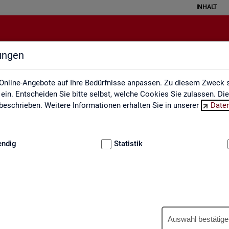
INHALT
lungen
Ausbildungsmarkt
Online-Angebote auf Ihre Bedürfnisse anpassen. Zu diesem Zweck s
in. Entscheiden Sie bitte selbst, welche Cookies Sie zulassen. Di
eschrieben. Weitere Informationen erhalten Sie in unserer
Date
:
GRUNDLAGEN
endig
Statistik
Aus­bil­dungs­markt
Auswahl bestätige
us­bil­dungs­markt in in­ter­ak­ti­ven Gra­fi­ken und Ta­bel­len. Für Deutsc