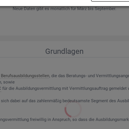
wer­be­rin­nen und Be­wer­ber sowie Be­rufs­aus­bil­dungs­stel­len nach ge­f
Neue Daten gibt es mo­nat­lich für März bis Sep­tem­ber.
Grund­la­gen
Be­rufs­aus­bil­dungs­stel­len
, die das Be­ra­tungs- und Ver­mitt­lungs­an­g
n, sowie
C
für die Aus­bil­dungs­ver­mitt­lung mit Ver­mitt­lungs­auf­trag ge­mel­det
riert sich dabei auf das zah­len­mä­ßig be­deut­sams­te Seg­ment des Aus­b
ngs­ver­mitt­lung frei­wil­lig in An­spruch, so dass die Aus­bil­dungs­mark