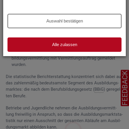
Grund­la­gen
Die
Aus­bil­dungs­markt­sta­tis­tik be­rich­tet über
Auswahl bestätigen
ge­mel­de­te
Be­wer­be­rin­nen und Be­wer­ber für Be­rufs­aus­bil­
dungs­stel­len
, die das Be­ra­tungs- und Ver­mitt­lungs­an­ge­bot
der Agen­tu­ren für Ar­beit und
Job­cen­ter
zum Aus­bil­dungs­
Alle zulassen
markt in An­spruch neh­men, sowie
Be­rufs­aus­bil­dungs­stel­len, die bei
AA
und
JC
für die Aus­
bil­dungs­ver­mitt­lung mit Ver­mitt­lungs­auf­trag ge­mel­det
wur­den.
FEEDBAC
Die sta­tis­ti­sche Be­richt­erstat­tung kon­zen­triert sich dabei auf
das zah­len­mä­ßig be­deut­sams­te Seg­ment des Aus­bil­dungs­
mark­tes: die nach dem Be­rufs­bil­dungs­ge­setz (
BBiG
) ge­re­gel­
ten Be­ru­fe.
Be­trie­be und Ju­gend­li­che neh­men die Aus­bil­dungs­ver­mitt­
lung frei­wil­lig in An­spruch, so dass die Aus­bil­dungs­markt­sta­
tis­tik nur einen Aus­schnitt der ge­sam­ten Ab­läu­fe am Aus­bil­
dungs­markt ab­bil­den kann.