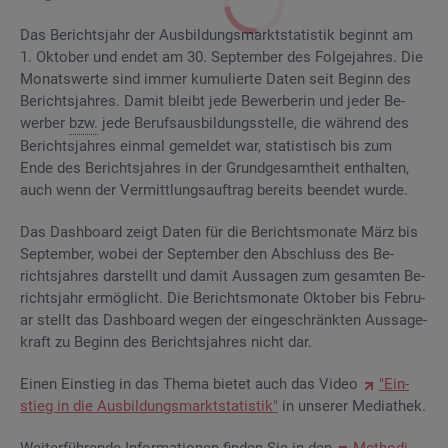
Das Be­richts­jahr der Aus­bil­dungs­markt­sta­tis­tik be­ginnt am
1. Ok­to­ber und endet am 30. Sep­tem­ber des Fol­ge­jah­res. Die
Mo­nats­wer­te sind immer ku­mu­lier­te Daten seit Be­ginn des
Be­richts­jah­res. Damit bleibt jede Be­wer­be­rin und jeder Be­
wer­ber
bzw.
jede Be­rufs­aus­bil­dungs­stel­le, die wäh­rend des
Be­richts­jah­res ein­mal ge­mel­det war, sta­tis­tisch bis zum
Ende des Be­richts­jah­res in der Grund­ge­samt­heit ent­hal­ten,
auch wenn der Ver­mitt­lungs­auf­trag be­reits be­en­det wurde.
Das Da­sh­board zeigt Daten für die Be­richts­mo­na­te März bis
Sep­tem­ber, wobei der Sep­tem­ber den Ab­schluss des Be­
richts­jah­res dar­stellt und damit Aus­sa­gen zum ge­sam­ten Be­
richts­jahr er­mög­licht. Die Be­richts­mo­na­te Ok­to­ber bis Fe­bru­
ar stellt das Da­sh­board wegen der ein­ge­schränk­ten Aus­sa­ge­
kraft zu Be­ginn des Be­richts­jah­res nicht dar.
Einen Ein­stieg in das Thema bie­tet auch das Video
"Ein­
stieg in die Aus­bil­dungs­markt­sta­tis­tik"
in un­se­rer Me­dia­thek.