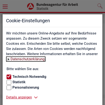
Cookie-Einstellungen
Aus­bil­dungs­markt
Wir möchten unsere Online-Angebote auf Ihre Bedürfnisse
anpassen. Zu diesem Zweck setzen wir sogenannte
Das Da­sh­board zeigt die wich­tigs­ten Daten zum Aus­bil­dungs­
Cookies ein. Entscheiden Sie bitte selbst, welche Cookies
markt in in­ter­ak­ti­ven Gra­fi­ken und Ta­bel­len. Für Deutsch­land,
Sie zulassen. Die Arten von Cookies werden nachfolgend
Län­der, Krei­se, Agen­tur­be­zir­ke und Ar­beits­markt­re­gio­nen bil­
beschrieben. Weitere Informationen erhalten Sie in unserer
det es ge­mel­de­te Be­wer­be­rin­nen und Be­wer­ber sowie Be­rufs­
Datenschutzerklärung
.
aus­bil­dungs­stel­len nach ge­frag­ten Merk­ma­len ab, bei­spiels­
wei­se Be­ru­fe. Neue Daten gibt es mo­nat­lich für März bis Sep­
Bitte wählen Sie aus:
tem­ber.
Technisch Notwendig
Statistik
Personalisierung
Details anzeigen