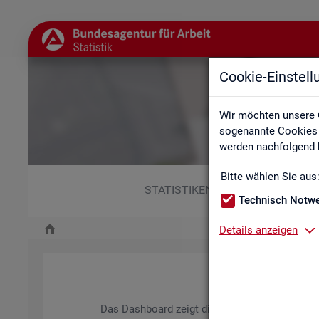
Cookie-Einstel
Wir möchten unsere 
sogenannte Cookies e
werden nachfolgend b
Bitte wählen Sie aus
STATISTIKEN
Technisch Notw
Details anzeigen
Das Da­sh­board zeigt die wich­tigs­ten Daten zum A