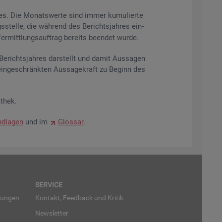
res. Die Mo­nats­wer­te sind immer ku­mu­lier­te
s­stel­le, die wäh­rend des Be­richts­jah­res ein­
r­mitt­lungs­auf­trag be­reits be­en­det wurde.
­richts­jah­res dar­stellt und damit Aus­sa­gen
ein­ge­schränk­ten Aus­sa­ge­kraft zu Be­ginn des
­thek.
d­la­gen
und im
Glos­sar
.
SER­VICE
run­gen
Kon­takt, Feed­back und Kri­tik
News­let­ter