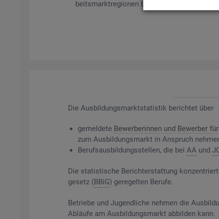
beits­markt­re­gio­nen bil­det es ge­mel­de­te Be­
Die
Aus­bil­dungs­markt­sta­tis­tik be­rich­tet über
ge­mel­de­te
Be­wer­be­rin­nen und Be­wer­ber für 
zum Aus­bil­dungs­markt in An­spruch neh­me
Be­rufs­aus­bil­dungs­stel­len, die bei
AA
und
J
Die sta­tis­ti­sche Be­richt­erstat­tung kon­zen­t
ge­setz (
BBiG
) ge­re­gel­ten Be­ru­fe.
Be­trie­be und Ju­gend­li­che neh­men die Aus­bil­du
Ab­läu­fe am Aus­bil­dungs­markt ab­bil­den kann.