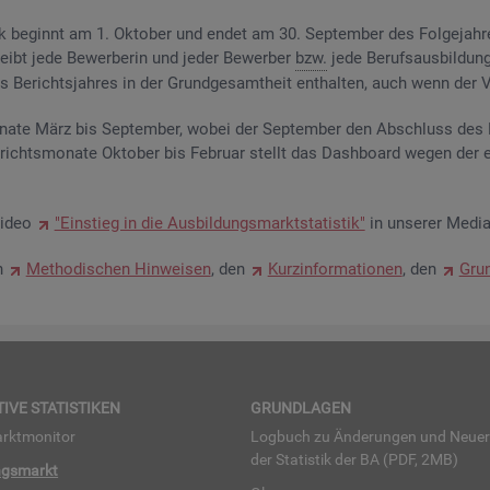
­tik be­ginnt am 1. Ok­to­ber und endet am 30. Sep­tem­ber des Fol­ge­jah­
eibt jede Be­wer­be­rin und jeder Be­wer­ber
bzw.
jede Be­rufs­aus­bil­dung
Be­richts­jah­res in der Grund­ge­samt­heit ent­hal­ten, auch wenn der Ve
na­te März bis Sep­tem­ber, wobei der Sep­tem­ber den Ab­schluss des Be
­richts­mo­na­te Ok­to­ber bis Fe­bru­ar stellt das Da­sh­board wegen der 
Video
"Ein­stieg in die Aus­bil­dungs­markt­sta­tis­tik"
in un­se­rer Me­dia
en
Me­tho­di­schen Hin­wei­sen
, den
Kurz­in­for­ma­tio­nen
, den
Grun
TI­VE STA­TIS­TI­KEN
GRUND­LA­GEN
rkt­mo­ni­tor
Log­buch zu Än­de­run­gen und Neue­
der Sta­tis­tik der BA (PDF, 2MB)
ngs­markt