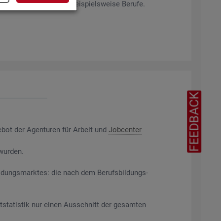
rag­ten Merk­ma­len ab, bei­spiels­wei­se Be­ru­fe.
FEEDBACK
e­bot der Agen­tu­ren für Ar­beit und
Job­cen­ter
 wur­den.
il­dungs­mark­tes: die nach dem Be­rufs­bil­dungs­
t­sta­tis­tik nur einen Aus­schnitt der ge­sam­ten