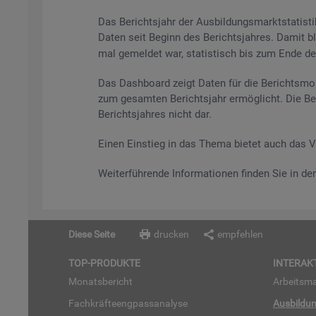
Das Be­richts­jahr der Aus­bil­dungs­markt­sta­tis
Daten seit Be­ginn des Be­richts­jah­res. Damit bl
mal ge­mel­det war, sta­tis­tisch bis zum Ende des 
Das Da­sh­board zeigt Daten für die Be­richts­mo­
zum ge­sam­ten Be­richts­jahr er­mög­licht. Die Be
Be­richts­jah­res nicht dar.
Einen Ein­stieg in das Thema bie­tet auch das 
Wei­ter­füh­ren­de In­for­ma­tio­nen fin­den Sie in d
Diese Seite
drucken
empfehlen
TOP-PRO­DUK­TE
IN­TER­AK­
Mo­nats­be­richt
Ar­beits­ma
Fach­kräf­te­eng­pass­ana­ly­se
Aus­bil­du