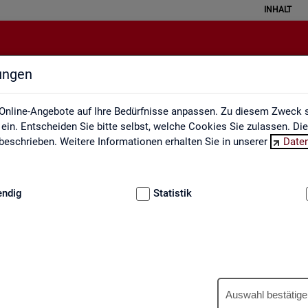
INHALT
lungen
Ausbildungsmarkt
Online-Angebote auf Ihre Bedürfnisse anpassen. Zu diesem Zweck s
in. Entscheiden Sie bitte selbst, welche Cookies Sie zulassen. Di
eschrieben. Weitere Informationen erhalten Sie in unserer
Date
:
GRUNDLAGEN
endig
Statistik
Aus­bil­dungs­markt
Auswahl bestätige
us­bil­dungs­markt in in­ter­ak­ti­ven Gra­fi­ken und Ta­bel­len. Für Deutsc