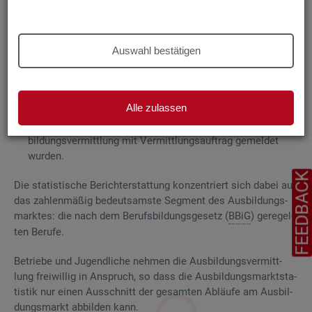
Grund­la­gen
Die
Aus­bil­dungs­markt­sta­tis­tik be­rich­tet über
Auswahl bestätigen
ge­mel­de­te
Be­wer­be­rin­nen und Be­wer­ber für Be­rufs­aus­bil­
dungs­stel­len
, die das Be­ra­tungs- und Ver­mitt­lungs­an­ge­bot
der Agen­tu­ren für Ar­beit und
Job­cen­ter
zum Aus­bil­dungs­
Alle zulassen
markt in An­spruch neh­men, sowie
Be­rufs­aus­bil­dungs­stel­len, die bei
AA
und
JC
für die Aus­
bil­dungs­ver­mitt­lung mit Ver­mitt­lungs­auf­trag ge­mel­det
wur­den.
FEEDBAC
Die sta­tis­ti­sche Be­richt­erstat­tung kon­zen­triert sich dabei auf
das zah­len­mä­ßig be­deut­sams­te Seg­ment des Aus­bil­dungs­
mark­tes: die nach dem Be­rufs­bil­dungs­ge­setz (
BBiG
) ge­re­gel­
ten Be­ru­fe.
Be­trie­be und Ju­gend­li­che neh­men die Aus­bil­dungs­ver­mitt­
lung frei­wil­lig in An­spruch, so dass die Aus­bil­dungs­markt­sta­
tis­tik nur einen Aus­schnitt der ge­sam­ten Ab­läu­fe am Aus­bil­
dungs­markt ab­bil­den kann.