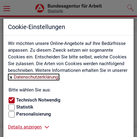
Cookie-Einstellungen
Aus­bil­dungs­markt
Wir möchten unsere Online-Angebote auf Ihre Bedürfnisse
anpassen. Zu diesem Zweck setzen wir sogenannte
Das Da­sh­board zeigt die wich­tigs­ten Daten zum Aus­bil­dungs­
Cookies ein. Entscheiden Sie bitte selbst, welche Cookies
markt in in­ter­ak­ti­ven Gra­fi­ken und Ta­bel­len. Für Deutsch­land,
Sie zulassen. Die Arten von Cookies werden nachfolgend
Län­der, Krei­se, Agen­tur­be­zir­ke und Ar­beits­markt­re­gio­nen bil­
beschrieben. Weitere Informationen erhalten Sie in unserer
det es ge­mel­de­te Be­wer­be­rin­nen und Be­wer­ber sowie Be­rufs­
Datenschutzerklärung
.
aus­bil­dungs­stel­len nach ge­frag­ten Merk­ma­len ab, bei­spiels­
wei­se Be­ru­fe. Neue Daten gibt es mo­nat­lich für März bis Sep­
Bitte wählen Sie aus:
tem­ber.
Technisch Notwendig
Statistik
Personalisierung
Details anzeigen