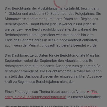
Das Be­richts­jahr der Aus­bil­dungs­markt­sta­tis­tik be­ginnt am
1. Ok­to­ber und endet am 30. Sep­tem­ber des Fol­ge­jah­res. Die
Mo­nats­wer­te sind immer ku­mu­lier­te Daten seit Be­ginn des
Be­richts­jah­res. Damit bleibt jede Be­wer­be­rin und jeder Be­
wer­ber
bzw.
jede Be­rufs­aus­bil­dungs­stel­le, die wäh­rend des
Be­richts­jah­res ein­mal ge­mel­det war, sta­tis­tisch bis zum
Ende des Be­richts­jah­res in der Grund­ge­samt­heit ent­hal­ten,
auch wenn der Ver­mitt­lungs­auf­trag be­reits be­en­det wurde.
Das Da­sh­board zeigt Daten für die Be­richts­mo­na­te März bis
Sep­tem­ber, wobei der Sep­tem­ber den Ab­schluss des Be­
richts­jah­res dar­stellt und damit Aus­sa­gen zum ge­sam­ten Be­
richts­jahr er­mög­licht. Die Be­richts­mo­na­te Ok­to­ber bis Fe­bru­
ar stellt das Da­sh­board wegen der ein­ge­schränk­ten Aus­sa­ge­
kraft zu Be­ginn des Be­richts­jah­res nicht dar.
Einen Ein­stieg in das Thema bie­tet auch das Video
"Ein­
stieg in die Aus­bil­dungs­markt­sta­tis­tik"
in un­se­rer Me­dia­thek.