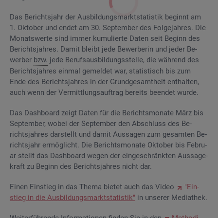
Das Be­richts­jahr der Aus­bil­dungs­markt­sta­tis­tik be­ginnt am
1. Ok­to­ber und endet am 30. Sep­tem­ber des Fol­ge­jah­res. Die
Mo­nats­wer­te sind immer ku­mu­lier­te Daten seit Be­ginn des
Be­richts­jah­res. Damit bleibt jede Be­wer­be­rin und jeder Be­
wer­ber
bzw.
jede Be­rufs­aus­bil­dungs­stel­le, die wäh­rend des
Be­richts­jah­res ein­mal ge­mel­det war, sta­tis­tisch bis zum
Ende des Be­richts­jah­res in der Grund­ge­samt­heit ent­hal­ten,
auch wenn der Ver­mitt­lungs­auf­trag be­reits be­en­det wurde.
Das Da­sh­board zeigt Daten für die Be­richts­mo­na­te März bis
Sep­tem­ber, wobei der Sep­tem­ber den Ab­schluss des Be­
richts­jah­res dar­stellt und damit Aus­sa­gen zum ge­sam­ten Be­
richts­jahr er­mög­licht. Die Be­richts­mo­na­te Ok­to­ber bis Fe­bru­
ar stellt das Da­sh­board wegen der ein­ge­schränk­ten Aus­sa­ge­
kraft zu Be­ginn des Be­richts­jah­res nicht dar.
Einen Ein­stieg in das Thema bie­tet auch das Video
"Ein­
stieg in die Aus­bil­dungs­markt­sta­tis­tik"
in un­se­rer Me­dia­thek.