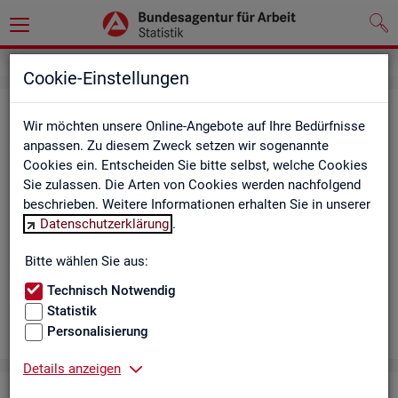
Cookie-Einstellungen
Aus­bil­dungs­markt
Wir möchten unsere Online-Angebote auf Ihre Bedürfnisse
anpassen. Zu diesem Zweck setzen wir sogenannte
Das Da­sh­board zeigt die wich­tigs­ten Daten zum Aus­bil­dungs­
Cookies ein. Entscheiden Sie bitte selbst, welche Cookies
markt in in­ter­ak­ti­ven Gra­fi­ken und Ta­bel­len. Für Deutsch­land,
Sie zulassen. Die Arten von Cookies werden nachfolgend
Län­der, Krei­se, Agen­tur­be­zir­ke und Ar­beits­markt­re­gio­nen bil­
beschrieben. Weitere Informationen erhalten Sie in unserer
det es ge­mel­de­te Be­wer­be­rin­nen und Be­wer­ber sowie Be­rufs­
Datenschutzerklärung
.
aus­bil­dungs­stel­len nach ge­frag­ten Merk­ma­len ab, bei­spiels­
wei­se Be­ru­fe. Neue Daten gibt es mo­nat­lich für März bis Sep­
Bitte wählen Sie aus:
tem­ber.
Technisch Notwendig
Statistik
Personalisierung
Details anzeigen