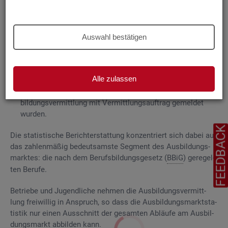
Grund­la­gen
Die
Aus­bil­dungs­markt­sta­tis­tik be­rich­tet über
Auswahl bestätigen
ge­mel­de­te
Be­wer­be­rin­nen und Be­wer­ber für Be­rufs­aus­bil­
dungs­stel­len
, die das Be­ra­tungs- und Ver­mitt­lungs­an­ge­bot
der Agen­tu­ren für Ar­beit und
Job­cen­ter
zum Aus­bil­dungs­
Alle zulassen
markt in An­spruch neh­men, sowie
Be­rufs­aus­bil­dungs­stel­len, die bei
AA
und
JC
für die Aus­
bil­dungs­ver­mitt­lung mit Ver­mitt­lungs­auf­trag ge­mel­det
wur­den.
FEEDBAC
Die sta­tis­ti­sche Be­richt­erstat­tung kon­zen­triert sich dabei auf
das zah­len­mä­ßig be­deut­sams­te Seg­ment des Aus­bil­dungs­
mark­tes: die nach dem Be­rufs­bil­dungs­ge­setz (
BBiG
) ge­re­gel­
ten Be­ru­fe.
Be­trie­be und Ju­gend­li­che neh­men die Aus­bil­dungs­ver­mitt­
lung frei­wil­lig in An­spruch, so dass die Aus­bil­dungs­markt­sta­
tis­tik nur einen Aus­schnitt der ge­sam­ten Ab­läu­fe am Aus­bil­
dungs­markt ab­bil­den kann.