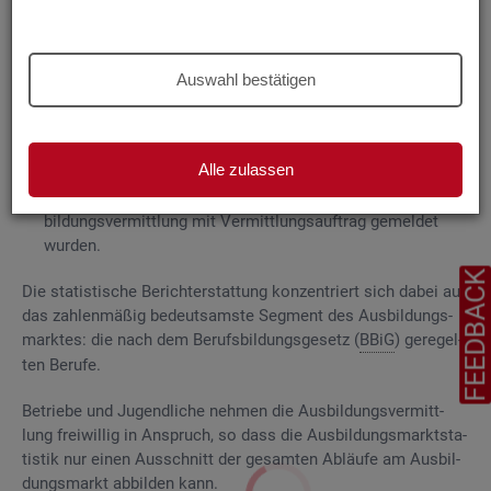
Grund­la­gen
Die
Aus­bil­dungs­markt­sta­tis­tik be­rich­tet über
Auswahl bestätigen
ge­mel­de­te
Be­wer­be­rin­nen und Be­wer­ber für Be­rufs­aus­bil­
dungs­stel­len
, die das Be­ra­tungs- und Ver­mitt­lungs­an­ge­bot
der Agen­tu­ren für Ar­beit und
Job­cen­ter
zum Aus­bil­dungs­
Alle zulassen
markt in An­spruch neh­men, sowie
Be­rufs­aus­bil­dungs­stel­len, die bei
AA
und
JC
für die Aus­
bil­dungs­ver­mitt­lung mit Ver­mitt­lungs­auf­trag ge­mel­det
wur­den.
FEEDBAC
Die sta­tis­ti­sche Be­richt­erstat­tung kon­zen­triert sich dabei auf
das zah­len­mä­ßig be­deut­sams­te Seg­ment des Aus­bil­dungs­
mark­tes: die nach dem Be­rufs­bil­dungs­ge­setz (
BBiG
) ge­re­gel­
ten Be­ru­fe.
Be­trie­be und Ju­gend­li­che neh­men die Aus­bil­dungs­ver­mitt­
lung frei­wil­lig in An­spruch, so dass die Aus­bil­dungs­markt­sta­
tis­tik nur einen Aus­schnitt der ge­sam­ten Ab­läu­fe am Aus­bil­
dungs­markt ab­bil­den kann.