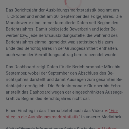
Das Be­richts­jahr der Aus­bil­dungs­markt­sta­tis­tik be­ginnt am
1. Ok­to­ber und endet am 30. Sep­tem­ber des Fol­ge­jah­res. Die
Mo­nats­wer­te sind immer ku­mu­lier­te Daten seit Be­ginn des
Be­richts­jah­res. Damit bleibt jede Be­wer­be­rin und jeder Be­
wer­ber
bzw.
jede Be­rufs­aus­bil­dungs­stel­le, die wäh­rend des
Be­richts­jah­res ein­mal ge­mel­det war, sta­tis­tisch bis zum
Ende des Be­richts­jah­res in der Grund­ge­samt­heit ent­hal­ten,
auch wenn der Ver­mitt­lungs­auf­trag be­reits be­en­det wurde.
Das Da­sh­board zeigt Daten für die Be­richts­mo­na­te März bis
Sep­tem­ber, wobei der Sep­tem­ber den Ab­schluss des Be­
richts­jah­res dar­stellt und damit Aus­sa­gen zum ge­sam­ten Be­
richts­jahr er­mög­licht. Die Be­richts­mo­na­te Ok­to­ber bis Fe­bru­
ar stellt das Da­sh­board wegen der ein­ge­schränk­ten Aus­sa­ge­
kraft zu Be­ginn des Be­richts­jah­res nicht dar.
Einen Ein­stieg in das Thema bie­tet auch das Video
"Ein­
stieg in die Aus­bil­dungs­markt­sta­tis­tik"
in un­se­rer Me­dia­thek.