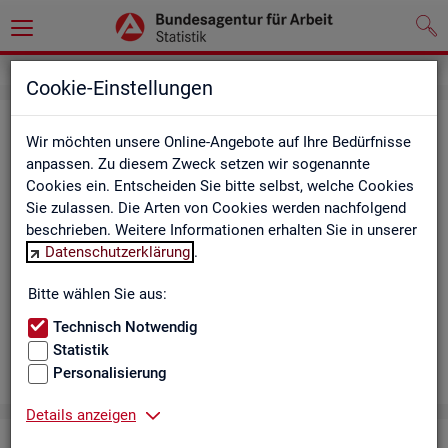
Cookie-Einstellungen
Aus­bil­dungs­markt
Wir möchten unsere Online-Angebote auf Ihre Bedürfnisse
anpassen. Zu diesem Zweck setzen wir sogenannte
Das Da­sh­board zeigt die wich­tigs­ten Daten zum Aus­bil­dungs­
Cookies ein. Entscheiden Sie bitte selbst, welche Cookies
markt in in­ter­ak­ti­ven Gra­fi­ken und Ta­bel­len. Für Deutsch­land,
Sie zulassen. Die Arten von Cookies werden nachfolgend
Län­der, Krei­se, Agen­tur­be­zir­ke und Ar­beits­markt­re­gio­nen bil­
beschrieben. Weitere Informationen erhalten Sie in unserer
det es ge­mel­de­te Be­wer­be­rin­nen und Be­wer­ber sowie Be­rufs­
Datenschutzerklärung
.
aus­bil­dungs­stel­len nach ge­frag­ten Merk­ma­len ab, bei­spiels­
wei­se Be­ru­fe. Neue Daten gibt es mo­nat­lich für März bis Sep­
Bitte wählen Sie aus:
tem­ber.
Technisch Notwendig
Statistik
Personalisierung
Details anzeigen