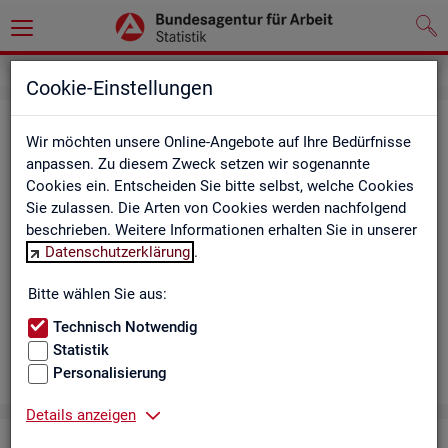
Cookie-Einstellungen
Aus­bil­dungs­markt
Wir möchten unsere Online-Angebote auf Ihre Bedürfnisse
anpassen. Zu diesem Zweck setzen wir sogenannte
Das Da­sh­board zeigt die wich­tigs­ten Daten zum Aus­bil­dungs­
Cookies ein. Entscheiden Sie bitte selbst, welche Cookies
markt in in­ter­ak­ti­ven Gra­fi­ken und Ta­bel­len. Für Deutsch­land,
Sie zulassen. Die Arten von Cookies werden nachfolgend
Län­der, Krei­se, Agen­tur­be­zir­ke und Ar­beits­markt­re­gio­nen bil­
beschrieben. Weitere Informationen erhalten Sie in unserer
det es ge­mel­de­te Be­wer­be­rin­nen und Be­wer­ber sowie Be­rufs­
Datenschutzerklärung
.
aus­bil­dungs­stel­len nach ge­frag­ten Merk­ma­len ab, bei­spiels­
wei­se Be­ru­fe. Neue Daten gibt es mo­nat­lich für März bis Sep­
Bitte wählen Sie aus:
tem­ber.
Technisch Notwendig
Statistik
Personalisierung
Details anzeigen