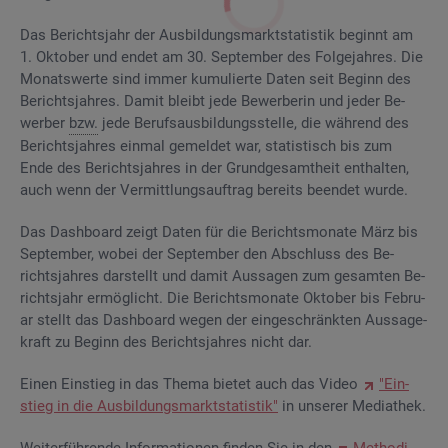
Das Be­richts­jahr der Aus­bil­dungs­markt­sta­tis­tik be­ginnt am
1. Ok­to­ber und endet am 30. Sep­tem­ber des Fol­ge­jah­res. Die
Mo­nats­wer­te sind immer ku­mu­lier­te Daten seit Be­ginn des
Be­richts­jah­res. Damit bleibt jede Be­wer­be­rin und jeder Be­
wer­ber
bzw.
jede Be­rufs­aus­bil­dungs­stel­le, die wäh­rend des
Be­richts­jah­res ein­mal ge­mel­det war, sta­tis­tisch bis zum
Ende des Be­richts­jah­res in der Grund­ge­samt­heit ent­hal­ten,
auch wenn der Ver­mitt­lungs­auf­trag be­reits be­en­det wurde.
Das Da­sh­board zeigt Daten für die Be­richts­mo­na­te März bis
Sep­tem­ber, wobei der Sep­tem­ber den Ab­schluss des Be­
richts­jah­res dar­stellt und damit Aus­sa­gen zum ge­sam­ten Be­
richts­jahr er­mög­licht. Die Be­richts­mo­na­te Ok­to­ber bis Fe­bru­
ar stellt das Da­sh­board wegen der ein­ge­schränk­ten Aus­sa­ge­
kraft zu Be­ginn des Be­richts­jah­res nicht dar.
Einen Ein­stieg in das Thema bie­tet auch das Video
"Ein­
stieg in die Aus­bil­dungs­markt­sta­tis­tik"
in un­se­rer Me­dia­thek.