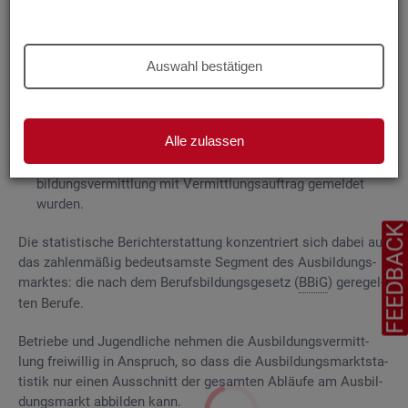
Grund­la­gen
Die
Aus­bil­dungs­markt­sta­tis­tik be­rich­tet über
Auswahl bestätigen
ge­mel­de­te
Be­wer­be­rin­nen und Be­wer­ber für Be­rufs­aus­bil­
dungs­stel­len
, die das Be­ra­tungs- und Ver­mitt­lungs­an­ge­bot
der Agen­tu­ren für Ar­beit und
Job­cen­ter
zum Aus­bil­dungs­
Alle zulassen
markt in An­spruch neh­men, sowie
Be­rufs­aus­bil­dungs­stel­len, die bei
AA
und
JC
für die Aus­
bil­dungs­ver­mitt­lung mit Ver­mitt­lungs­auf­trag ge­mel­det
wur­den.
FEEDBAC
Die sta­tis­ti­sche Be­richt­erstat­tung kon­zen­triert sich dabei auf
das zah­len­mä­ßig be­deut­sams­te Seg­ment des Aus­bil­dungs­
mark­tes: die nach dem Be­rufs­bil­dungs­ge­setz (
BBiG
) ge­re­gel­
ten Be­ru­fe.
Be­trie­be und Ju­gend­li­che neh­men die Aus­bil­dungs­ver­mitt­
lung frei­wil­lig in An­spruch, so dass die Aus­bil­dungs­markt­sta­
tis­tik nur einen Aus­schnitt der ge­sam­ten Ab­läu­fe am Aus­bil­
dungs­markt ab­bil­den kann.