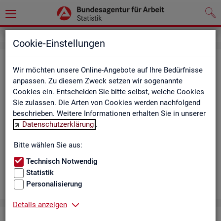
Cookie-Einstellungen
Aus­bil­dungs­markt
Wir möchten unsere Online-Angebote auf Ihre Bedürfnisse
anpassen. Zu diesem Zweck setzen wir sogenannte
Das Da­sh­board zeigt die wich­tigs­ten Daten zum Aus­bil­dungs­
Cookies ein. Entscheiden Sie bitte selbst, welche Cookies
markt in in­ter­ak­ti­ven Gra­fi­ken und Ta­bel­len. Für Deutsch­land,
Sie zulassen. Die Arten von Cookies werden nachfolgend
Län­der, Krei­se, Agen­tur­be­zir­ke und Ar­beits­markt­re­gio­nen bil­
beschrieben. Weitere Informationen erhalten Sie in unserer
det es ge­mel­de­te Be­wer­be­rin­nen und Be­wer­ber sowie Be­rufs­
Datenschutzerklärung
.
aus­bil­dungs­stel­len nach ge­frag­ten Merk­ma­len ab, bei­spiels­
wei­se Be­ru­fe. Neue Daten gibt es mo­nat­lich für März bis Sep­
Bitte wählen Sie aus:
tem­ber.
Technisch Notwendig
Statistik
Personalisierung
Details anzeigen