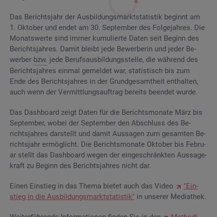
Das Be­richts­jahr der Aus­bil­dungs­markt­sta­tis­tik be­ginnt am
1. Ok­to­ber und endet am 30. Sep­tem­ber des Fol­ge­jah­res. Die
Mo­nats­wer­te sind immer ku­mu­lier­te Daten seit Be­ginn des
Be­richts­jah­res. Damit bleibt jede Be­wer­be­rin und jeder Be­
wer­ber
bzw.
jede Be­rufs­aus­bil­dungs­stel­le, die wäh­rend des
Be­richts­jah­res ein­mal ge­mel­det war, sta­tis­tisch bis zum
Ende des Be­richts­jah­res in der Grund­ge­samt­heit ent­hal­ten,
auch wenn der Ver­mitt­lungs­auf­trag be­reits be­en­det wurde.
Das Da­sh­board zeigt Daten für die Be­richts­mo­na­te März bis
Sep­tem­ber, wobei der Sep­tem­ber den Ab­schluss des Be­
richts­jah­res dar­stellt und damit Aus­sa­gen zum ge­sam­ten Be­
richts­jahr er­mög­licht. Die Be­richts­mo­na­te Ok­to­ber bis Fe­bru­
ar stellt das Da­sh­board wegen der ein­ge­schränk­ten Aus­sa­ge­
kraft zu Be­ginn des Be­richts­jah­res nicht dar.
Einen Ein­stieg in das Thema bie­tet auch das Video
"Ein­
stieg in die Aus­bil­dungs­markt­sta­tis­tik"
in un­se­rer Me­dia­thek.