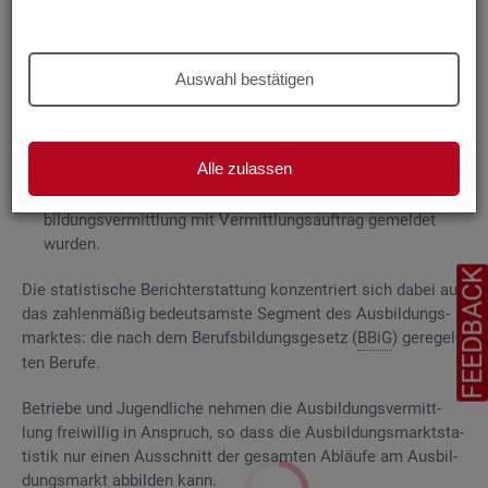
Grund­la­gen
Die
Aus­bil­dungs­markt­sta­tis­tik be­rich­tet über
Auswahl bestätigen
ge­mel­de­te
Be­wer­be­rin­nen und Be­wer­ber für Be­rufs­aus­bil­
dungs­stel­len
, die das Be­ra­tungs- und Ver­mitt­lungs­an­ge­bot
der Agen­tu­ren für Ar­beit und
Job­cen­ter
zum Aus­bil­dungs­
Alle zulassen
markt in An­spruch neh­men, sowie
Be­rufs­aus­bil­dungs­stel­len, die bei
AA
und
JC
für die Aus­
bil­dungs­ver­mitt­lung mit Ver­mitt­lungs­auf­trag ge­mel­det
wur­den.
FEEDBAC
Die sta­tis­ti­sche Be­richt­erstat­tung kon­zen­triert sich dabei auf
das zah­len­mä­ßig be­deut­sams­te Seg­ment des Aus­bil­dungs­
mark­tes: die nach dem Be­rufs­bil­dungs­ge­setz (
BBiG
) ge­re­gel­
ten Be­ru­fe.
Be­trie­be und Ju­gend­li­che neh­men die Aus­bil­dungs­ver­mitt­
lung frei­wil­lig in An­spruch, so dass die Aus­bil­dungs­markt­sta­
tis­tik nur einen Aus­schnitt der ge­sam­ten Ab­läu­fe am Aus­bil­
dungs­markt ab­bil­den kann.