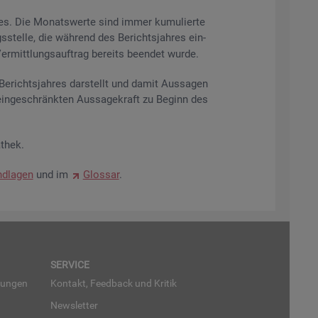
res. Die Mo­nats­wer­te sind immer ku­mu­lier­te
s­stel­le, die wäh­rend des Be­richts­jah­res ein­
r­mitt­lungs­auf­trag be­reits be­en­det wurde.
­richts­jah­res dar­stellt und damit Aus­sa­gen
ein­ge­schränk­ten Aus­sa­ge­kraft zu Be­ginn des
­thek.
d­la­gen
und im
Glos­sar
.
SER­VICE
run­gen
Kon­takt, Feed­back und Kri­tik
News­let­ter