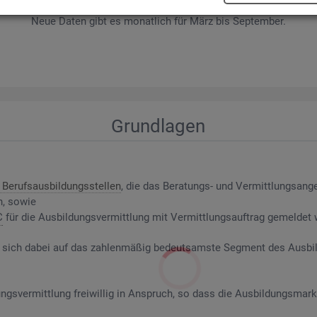
wer­be­rin­nen und Be­wer­ber sowie Be­rufs­aus­bil­dungs­stel­len nach ge­f
Neue Daten gibt es mo­nat­lich für März bis Sep­tem­ber.
Grund­la­gen
Be­rufs­aus­bil­dungs­stel­len
, die das Be­ra­tungs- und Ver­mitt­lungs­an­g
n, sowie
C
für die Aus­bil­dungs­ver­mitt­lung mit Ver­mitt­lungs­auf­trag ge­mel­det
riert sich dabei auf das zah­len­mä­ßig be­deut­sams­te Seg­ment des Aus­b
ngs­ver­mitt­lung frei­wil­lig in An­spruch, so dass die Aus­bil­dungs­mark