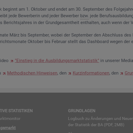
­tik be­ginnt am 1. Ok­to­ber und endet am 30. Sep­tem­ber des Fol­ge­jah­
eibt jede Be­wer­be­rin und jeder Be­wer­ber
bzw.
jede Be­rufs­aus­bil­dung
Be­richts­jah­res in der Grund­ge­samt­heit ent­hal­ten, auch wenn der Ve
na­te März bis Sep­tem­ber, wobei der Sep­tem­ber den Ab­schluss des Be
­richts­mo­na­te Ok­to­ber bis Fe­bru­ar stellt das Da­sh­board wegen der 
Video
"Ein­stieg in die Aus­bil­dungs­markt­sta­tis­tik"
in un­se­rer Me­dia
en
Me­tho­di­schen Hin­wei­sen
, den
Kurz­in­for­ma­tio­nen
, den
Grun
TI­VE STA­TIS­TI­KEN
GRUND­LA­GEN
rkt­mo­ni­tor
Log­buch zu Än­de­run­gen und Neue­
der Sta­tis­tik der BA (PDF, 2MB)
ngs­markt