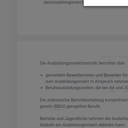
beits­markt­re­gio­nen bil­det es ge­mel­de­te Be­
Die
Aus­bil­dungs­markt­sta­tis­tik be­rich­tet über
ge­mel­de­te
Be­wer­be­rin­nen und Be­wer­ber für 
zum Aus­bil­dungs­markt in An­spruch neh­me
Be­rufs­aus­bil­dungs­stel­len, die bei
AA
und
J
Die sta­tis­ti­sche Be­richt­erstat­tung kon­zen­t
ge­setz (
BBiG
) ge­re­gel­ten Be­ru­fe.
Be­trie­be und Ju­gend­li­che neh­men die Aus­bil­du
Ab­läu­fe am Aus­bil­dungs­markt ab­bil­den kann.