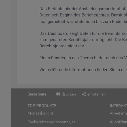
Das Be­richts­jahr der Aus­bil­dungs­markt­sta­tis
Daten seit Be­ginn des Be­richts­jah­res. Damit bl
mal ge­mel­det war, sta­tis­tisch bis zum Ende des 
Das Da­sh­board zeigt Daten für die Be­richts­mo­
zum ge­sam­ten Be­richts­jahr er­mög­licht. Die Be
Be­richts­jah­res nicht dar.
Einen Ein­stieg in das Thema bie­tet auch das 
Wei­ter­füh­ren­de In­for­ma­tio­nen fin­den Sie in d
Diese Seite
drucken
empfehlen
TOP-PRO­DUK­TE
IN­TER­AK­
Mo­nats­be­richt
Ar­beits­ma
Fach­kräf­te­eng­pass­ana­ly­se
Aus­bil­du