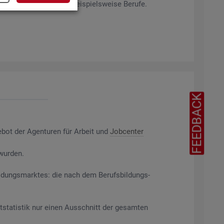
rag­ten Merk­ma­len ab, bei­spiels­wei­se Be­ru­fe.
FEEDBACK
e­bot der Agen­tu­ren für Ar­beit und
Job­cen­ter
 wur­den.
il­dungs­mark­tes: die nach dem Be­rufs­bil­dungs­
t­sta­tis­tik nur einen Aus­schnitt der ge­sam­ten