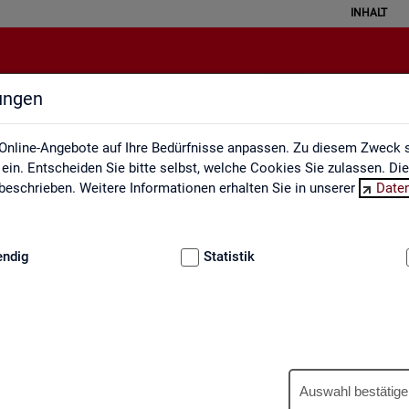
INHALT
lungen
Ausbildungsmarkt
Online-Angebote auf Ihre Bedürfnisse anpassen. Zu diesem Zweck s
in. Entscheiden Sie bitte selbst, welche Cookies Sie zulassen. Di
eschrieben. Weitere Informationen erhalten Sie in unserer
Date
:
GRUNDLAGEN
endig
Statistik
Aus­bil­dungs­markt
Auswahl bestätige
us­bil­dungs­markt in in­ter­ak­ti­ven Gra­fi­ken und Ta­bel­len. Für Deutsc