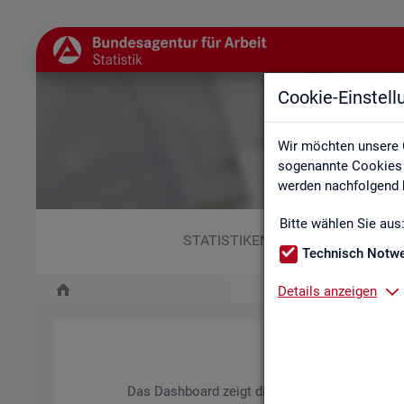
Cookie-Einstel
Wir möchten unsere 
sogenannte Cookies e
werden nachfolgend b
Bitte wählen Sie aus
STATISTIKEN
Technisch Notw
Details anzeigen
Das Da­sh­board zeigt die wich­tigs­ten Daten zum A