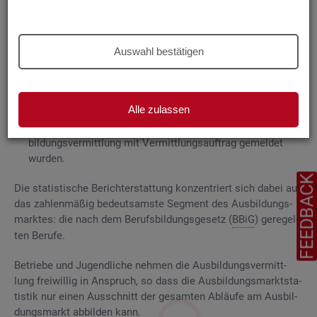
Grund­la­gen
Die
Aus­bil­dungs­markt­sta­tis­tik be­rich­tet über
Auswahl bestätigen
ge­mel­de­te
Be­wer­be­rin­nen und Be­wer­ber für Be­rufs­aus­bil­
dungs­stel­len
, die das Be­ra­tungs- und Ver­mitt­lungs­an­ge­bot
der Agen­tu­ren für Ar­beit und
Job­cen­ter
zum Aus­bil­dungs­
Alle zulassen
markt in An­spruch neh­men, sowie
Be­rufs­aus­bil­dungs­stel­len, die bei
AA
und
JC
für die Aus­
bil­dungs­ver­mitt­lung mit Ver­mitt­lungs­auf­trag ge­mel­det
wur­den.
FEEDBAC
Die sta­tis­ti­sche Be­richt­erstat­tung kon­zen­triert sich dabei auf
das zah­len­mä­ßig be­deut­sams­te Seg­ment des Aus­bil­dungs­
mark­tes: die nach dem Be­rufs­bil­dungs­ge­setz (
BBiG
) ge­re­gel­
ten Be­ru­fe.
Be­trie­be und Ju­gend­li­che neh­men die Aus­bil­dungs­ver­mitt­
lung frei­wil­lig in An­spruch, so dass die Aus­bil­dungs­markt­sta­
tis­tik nur einen Aus­schnitt der ge­sam­ten Ab­läu­fe am Aus­bil­
dungs­markt ab­bil­den kann.