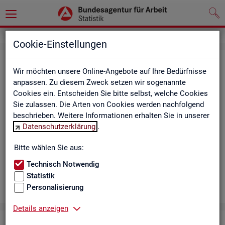
Cookie-Einstellungen
Aus­bil­dungs­markt
Wir möchten unsere Online-Angebote auf Ihre Bedürfnisse
anpassen. Zu diesem Zweck setzen wir sogenannte
Das Da­sh­board zeigt die wich­tigs­ten Daten zum Aus­bil­dungs­
Cookies ein. Entscheiden Sie bitte selbst, welche Cookies
markt in in­ter­ak­ti­ven Gra­fi­ken und Ta­bel­len. Für Deutsch­land,
Sie zulassen. Die Arten von Cookies werden nachfolgend
Län­der, Krei­se, Agen­tur­be­zir­ke und Ar­beits­markt­re­gio­nen bil­
beschrieben. Weitere Informationen erhalten Sie in unserer
det es ge­mel­de­te Be­wer­be­rin­nen und Be­wer­ber sowie Be­rufs­
Datenschutzerklärung
.
aus­bil­dungs­stel­len nach ge­frag­ten Merk­ma­len ab, bei­spiels­
wei­se Be­ru­fe. Neue Daten gibt es mo­nat­lich für März bis Sep­
Bitte wählen Sie aus:
tem­ber.
Technisch Notwendig
Statistik
Personalisierung
Details anzeigen