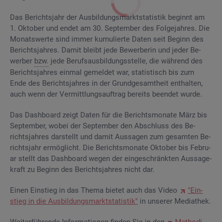
Das Be­richts­jahr der Aus­bil­dungs­markt­sta­tis­tik be­ginnt am
1. Ok­to­ber und endet am 30. Sep­tem­ber des Fol­ge­jah­res. Die
Mo­nats­wer­te sind immer ku­mu­lier­te Daten seit Be­ginn des
Be­richts­jah­res. Damit bleibt jede Be­wer­be­rin und jeder Be­
wer­ber
bzw.
jede Be­rufs­aus­bil­dungs­stel­le, die wäh­rend des
Be­richts­jah­res ein­mal ge­mel­det war, sta­tis­tisch bis zum
Ende des Be­richts­jah­res in der Grund­ge­samt­heit ent­hal­ten,
auch wenn der Ver­mitt­lungs­auf­trag be­reits be­en­det wurde.
Das Da­sh­board zeigt Daten für die Be­richts­mo­na­te März bis
Sep­tem­ber, wobei der Sep­tem­ber den Ab­schluss des Be­
richts­jah­res dar­stellt und damit Aus­sa­gen zum ge­sam­ten Be­
richts­jahr er­mög­licht. Die Be­richts­mo­na­te Ok­to­ber bis Fe­bru­
ar stellt das Da­sh­board wegen der ein­ge­schränk­ten Aus­sa­ge­
kraft zu Be­ginn des Be­richts­jah­res nicht dar.
Einen Ein­stieg in das Thema bie­tet auch das Video
"Ein­
stieg in die Aus­bil­dungs­markt­sta­tis­tik"
in un­se­rer Me­dia­thek.