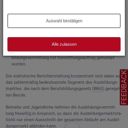
Grund­la­gen
Die
Aus­bil­dungs­markt­sta­tis­tik be­rich­tet über
Auswahl bestätigen
ge­mel­de­te
Be­wer­be­rin­nen und Be­wer­ber für Be­rufs­aus­bil­
dungs­stel­len
, die das Be­ra­tungs- und Ver­mitt­lungs­an­ge­bot
der Agen­tu­ren für Ar­beit und
Job­cen­ter
zum Aus­bil­dungs­
Alle zulassen
markt in An­spruch neh­men, sowie
Be­rufs­aus­bil­dungs­stel­len, die bei
AA
und
JC
für die Aus­
bil­dungs­ver­mitt­lung mit Ver­mitt­lungs­auf­trag ge­mel­det
wur­den.
FEEDBAC
Die sta­tis­ti­sche Be­richt­erstat­tung kon­zen­triert sich dabei auf
das zah­len­mä­ßig be­deut­sams­te Seg­ment des Aus­bil­dungs­
mark­tes: die nach dem Be­rufs­bil­dungs­ge­setz (
BBiG
) ge­re­gel­
ten Be­ru­fe.
Be­trie­be und Ju­gend­li­che neh­men die Aus­bil­dungs­ver­mitt­
lung frei­wil­lig in An­spruch, so dass die Aus­bil­dungs­markt­sta­
tis­tik nur einen Aus­schnitt der ge­sam­ten Ab­läu­fe am Aus­bil­
dungs­markt ab­bil­den kann.