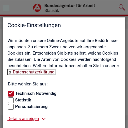
Cookie-Einstellungen
Aus­bil­dungs­markt
Wir möchten unsere Online-Angebote auf Ihre Bedürfnisse
anpassen. Zu diesem Zweck setzen wir sogenannte
Das Da­sh­board zeigt die wich­tigs­ten Daten zum Aus­bil­dungs­
Cookies ein. Entscheiden Sie bitte selbst, welche Cookies
markt in in­ter­ak­ti­ven Gra­fi­ken und Ta­bel­len. Für Deutsch­land,
Sie zulassen. Die Arten von Cookies werden nachfolgend
Län­der, Krei­se, Agen­tur­be­zir­ke und Ar­beits­markt­re­gio­nen bil­
beschrieben. Weitere Informationen erhalten Sie in unserer
det es ge­mel­de­te Be­wer­be­rin­nen und Be­wer­ber sowie Be­rufs­
Datenschutzerklärung
.
aus­bil­dungs­stel­len nach ge­frag­ten Merk­ma­len ab, bei­spiels­
wei­se Be­ru­fe. Neue Daten gibt es mo­nat­lich für März bis Sep­
Bitte wählen Sie aus:
tem­ber.
Technisch Notwendig
Statistik
Personalisierung
Details anzeigen