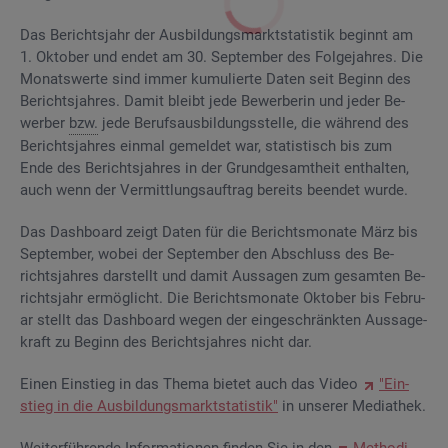
Das Be­richts­jahr der Aus­bil­dungs­markt­sta­tis­tik be­ginnt am
1. Ok­to­ber und endet am 30. Sep­tem­ber des Fol­ge­jah­res. Die
Mo­nats­wer­te sind immer ku­mu­lier­te Daten seit Be­ginn des
Be­richts­jah­res. Damit bleibt jede Be­wer­be­rin und jeder Be­
wer­ber
bzw.
jede Be­rufs­aus­bil­dungs­stel­le, die wäh­rend des
Be­richts­jah­res ein­mal ge­mel­det war, sta­tis­tisch bis zum
Ende des Be­richts­jah­res in der Grund­ge­samt­heit ent­hal­ten,
auch wenn der Ver­mitt­lungs­auf­trag be­reits be­en­det wurde.
Das Da­sh­board zeigt Daten für die Be­richts­mo­na­te März bis
Sep­tem­ber, wobei der Sep­tem­ber den Ab­schluss des Be­
richts­jah­res dar­stellt und damit Aus­sa­gen zum ge­sam­ten Be­
richts­jahr er­mög­licht. Die Be­richts­mo­na­te Ok­to­ber bis Fe­bru­
ar stellt das Da­sh­board wegen der ein­ge­schränk­ten Aus­sa­ge­
kraft zu Be­ginn des Be­richts­jah­res nicht dar.
Einen Ein­stieg in das Thema bie­tet auch das Video
"Ein­
stieg in die Aus­bil­dungs­markt­sta­tis­tik"
in un­se­rer Me­dia­thek.