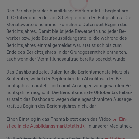
Das Be­richts­jahr der Aus­bil­dungs­markt­sta­tis­tik be­ginnt am
1. Ok­to­ber und endet am 30. Sep­tem­ber des Fol­ge­jah­res. Die
Mo­nats­wer­te sind immer ku­mu­lier­te Daten seit Be­ginn des
Be­richts­jah­res. Damit bleibt jede Be­wer­be­rin und jeder Be­
wer­ber
bzw.
jede Be­rufs­aus­bil­dungs­stel­le, die wäh­rend des
Be­richts­jah­res ein­mal ge­mel­det war, sta­tis­tisch bis zum
Ende des Be­richts­jah­res in der Grund­ge­samt­heit ent­hal­ten,
auch wenn der Ver­mitt­lungs­auf­trag be­reits be­en­det wurde.
Das Da­sh­board zeigt Daten für die Be­richts­mo­na­te März bis
Sep­tem­ber, wobei der Sep­tem­ber den Ab­schluss des Be­
richts­jah­res dar­stellt und damit Aus­sa­gen zum ge­sam­ten Be­
richts­jahr er­mög­licht. Die Be­richts­mo­na­te Ok­to­ber bis Fe­bru­
ar stellt das Da­sh­board wegen der ein­ge­schränk­ten Aus­sa­ge­
kraft zu Be­ginn des Be­richts­jah­res nicht dar.
Einen Ein­stieg in das Thema bie­tet auch das Video
"Ein­
stieg in die Aus­bil­dungs­markt­sta­tis­tik"
in un­se­rer Me­dia­thek.