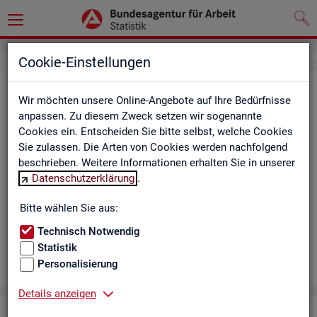
Cookie-Einstellungen
Aus­bil­dungs­markt
Wir möchten unsere Online-Angebote auf Ihre Bedürfnisse
anpassen. Zu diesem Zweck setzen wir sogenannte
Das Da­sh­board zeigt die wich­tigs­ten Daten zum Aus­bil­dungs­
Cookies ein. Entscheiden Sie bitte selbst, welche Cookies
markt in in­ter­ak­ti­ven Gra­fi­ken und Ta­bel­len. Für Deutsch­land,
Sie zulassen. Die Arten von Cookies werden nachfolgend
Län­der, Krei­se, Agen­tur­be­zir­ke und Ar­beits­markt­re­gio­nen bil­
beschrieben. Weitere Informationen erhalten Sie in unserer
det es ge­mel­de­te Be­wer­be­rin­nen und Be­wer­ber sowie Be­rufs­
Datenschutzerklärung
.
aus­bil­dungs­stel­len nach ge­frag­ten Merk­ma­len ab, bei­spiels­
wei­se Be­ru­fe. Neue Daten gibt es mo­nat­lich für März bis Sep­
Bitte wählen Sie aus:
tem­ber.
Technisch Notwendig
Statistik
Personalisierung
Details anzeigen