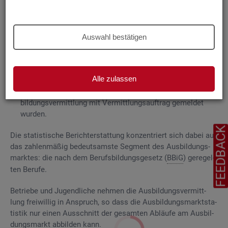
Grund­la­gen
Die
Aus­bil­dungs­markt­sta­tis­tik be­rich­tet über
Auswahl bestätigen
ge­mel­de­te
Be­wer­be­rin­nen und Be­wer­ber für Be­rufs­aus­bil­
dungs­stel­len
, die das Be­ra­tungs- und Ver­mitt­lungs­an­ge­bot
der Agen­tu­ren für Ar­beit und
Job­cen­ter
zum Aus­bil­dungs­
Alle zulassen
markt in An­spruch neh­men, sowie
Be­rufs­aus­bil­dungs­stel­len, die bei
AA
und
JC
für die Aus­
bil­dungs­ver­mitt­lung mit Ver­mitt­lungs­auf­trag ge­mel­det
wur­den.
FEEDBAC
Die sta­tis­ti­sche Be­richt­erstat­tung kon­zen­triert sich dabei auf
das zah­len­mä­ßig be­deut­sams­te Seg­ment des Aus­bil­dungs­
mark­tes: die nach dem Be­rufs­bil­dungs­ge­setz (
BBiG
) ge­re­gel­
ten Be­ru­fe.
Be­trie­be und Ju­gend­li­che neh­men die Aus­bil­dungs­ver­mitt­
lung frei­wil­lig in An­spruch, so dass die Aus­bil­dungs­markt­sta­
tis­tik nur einen Aus­schnitt der ge­sam­ten Ab­läu­fe am Aus­bil­
dungs­markt ab­bil­den kann.