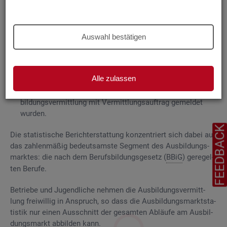
Grund­la­gen
Die
Aus­bil­dungs­markt­sta­tis­tik be­rich­tet über
Auswahl bestätigen
ge­mel­de­te
Be­wer­be­rin­nen und Be­wer­ber für Be­rufs­aus­bil­
dungs­stel­len
, die das Be­ra­tungs- und Ver­mitt­lungs­an­ge­bot
der Agen­tu­ren für Ar­beit und
Job­cen­ter
zum Aus­bil­dungs­
Alle zulassen
markt in An­spruch neh­men, sowie
Be­rufs­aus­bil­dungs­stel­len, die bei
AA
und
JC
für die Aus­
bil­dungs­ver­mitt­lung mit Ver­mitt­lungs­auf­trag ge­mel­det
wur­den.
FEEDBAC
Die sta­tis­ti­sche Be­richt­erstat­tung kon­zen­triert sich dabei auf
das zah­len­mä­ßig be­deut­sams­te Seg­ment des Aus­bil­dungs­
mark­tes: die nach dem Be­rufs­bil­dungs­ge­setz (
BBiG
) ge­re­gel­
ten Be­ru­fe.
Be­trie­be und Ju­gend­li­che neh­men die Aus­bil­dungs­ver­mitt­
lung frei­wil­lig in An­spruch, so dass die Aus­bil­dungs­markt­sta­
tis­tik nur einen Aus­schnitt der ge­sam­ten Ab­läu­fe am Aus­bil­
dungs­markt ab­bil­den kann.