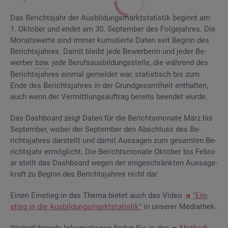
Das Be­richts­jahr der Aus­bil­dungs­markt­sta­tis­tik be­ginnt am
1. Ok­to­ber und endet am 30. Sep­tem­ber des Fol­ge­jah­res. Die
Mo­nats­wer­te sind immer ku­mu­lier­te Daten seit Be­ginn des
Be­richts­jah­res. Damit bleibt jede Be­wer­be­rin und jeder Be­
wer­ber
bzw.
jede Be­rufs­aus­bil­dungs­stel­le, die wäh­rend des
Be­richts­jah­res ein­mal ge­mel­det war, sta­tis­tisch bis zum
Ende des Be­richts­jah­res in der Grund­ge­samt­heit ent­hal­ten,
auch wenn der Ver­mitt­lungs­auf­trag be­reits be­en­det wurde.
Das Da­sh­board zeigt Daten für die Be­richts­mo­na­te März bis
Sep­tem­ber, wobei der Sep­tem­ber den Ab­schluss des Be­
richts­jah­res dar­stellt und damit Aus­sa­gen zum ge­sam­ten Be­
richts­jahr er­mög­licht. Die Be­richts­mo­na­te Ok­to­ber bis Fe­bru­
ar stellt das Da­sh­board wegen der ein­ge­schränk­ten Aus­sa­ge­
kraft zu Be­ginn des Be­richts­jah­res nicht dar.
Einen Ein­stieg in das Thema bie­tet auch das Video
"Ein­
stieg in die Aus­bil­dungs­markt­sta­tis­tik"
in un­se­rer Me­dia­thek.