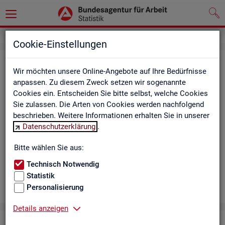
Cookie-Einstellungen
Aus­bil­dungs­markt
Wir möchten unsere Online-Angebote auf Ihre Bedürfnisse
anpassen. Zu diesem Zweck setzen wir sogenannte
Das Da­sh­board zeigt die wich­tigs­ten Daten zum Aus­bil­dungs­
Cookies ein. Entscheiden Sie bitte selbst, welche Cookies
markt in in­ter­ak­ti­ven Gra­fi­ken und Ta­bel­len. Für Deutsch­land,
Sie zulassen. Die Arten von Cookies werden nachfolgend
Län­der, Krei­se, Agen­tur­be­zir­ke und Ar­beits­markt­re­gio­nen bil­
beschrieben. Weitere Informationen erhalten Sie in unserer
det es ge­mel­de­te Be­wer­be­rin­nen und Be­wer­ber sowie Be­rufs­
Datenschutzerklärung
.
aus­bil­dungs­stel­len nach ge­frag­ten Merk­ma­len ab, bei­spiels­
wei­se Be­ru­fe. Neue Daten gibt es mo­nat­lich für März bis Sep­
Bitte wählen Sie aus:
tem­ber.
Technisch Notwendig
Statistik
Personalisierung
Details anzeigen