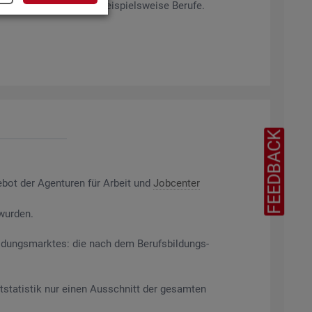
rag­ten Merk­ma­len ab, bei­spiels­wei­se Be­ru­fe.
FEEDBACK
e­bot der Agen­tu­ren für Ar­beit und
Job­cen­ter
 wur­den.
il­dungs­mark­tes: die nach dem Be­rufs­bil­dungs­
t­sta­tis­tik nur einen Aus­schnitt der ge­sam­ten