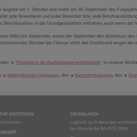
­tik be­ginnt am 1. Ok­to­ber und endet am 30. Sep­tem­ber des Fol­ge­jah­
eibt jede Be­wer­be­rin und jeder Be­wer­ber
bzw.
jede Be­rufs­aus­bil­dung
Be­richts­jah­res in der Grund­ge­samt­heit ent­hal­ten, auch wenn der Ve
na­te März bis Sep­tem­ber, wobei der Sep­tem­ber den Ab­schluss des Be
­richts­mo­na­te Ok­to­ber bis Fe­bru­ar stellt das Da­sh­board wegen der 
Video
"Ein­stieg in die Aus­bil­dungs­markt­sta­tis­tik"
in un­se­rer Me­dia
en
Me­tho­di­schen Hin­wei­sen
, den
Kurz­in­for­ma­tio­nen
, den
Grun
TI­VE STA­TIS­TI­KEN
GRUND­LA­GEN
rkt­mo­ni­tor
Log­buch zu Än­de­run­gen und Neue­
der Sta­tis­tik der BA (PDF, 2MB)
ngs­markt