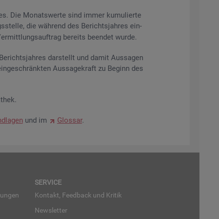
res. Die Mo­nats­wer­te sind immer ku­mu­lier­te
s­stel­le, die wäh­rend des Be­richts­jah­res ein­
r­mitt­lungs­auf­trag be­reits be­en­det wurde.
­richts­jah­res dar­stellt und damit Aus­sa­gen
ein­ge­schränk­ten Aus­sa­ge­kraft zu Be­ginn des
­thek.
d­la­gen
und im
Glos­sar
.
SER­VICE
run­gen
Kon­takt, Feed­back und Kri­tik
News­let­ter