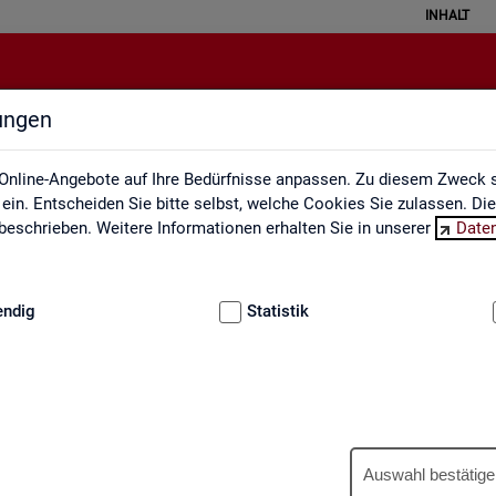
INHALT
lungen
Ausbildungsmarkt
Online-Angebote auf Ihre Bedürfnisse anpassen. Zu diesem Zweck s
in. Entscheiden Sie bitte selbst, welche Cookies Sie zulassen. Di
eschrieben. Weitere Informationen erhalten Sie in unserer
Date
:
GRUNDLAGEN
endig
Statistik
Aus­bil­dungs­markt
Auswahl bestätige
us­bil­dungs­markt in in­ter­ak­ti­ven Gra­fi­ken und Ta­bel­len. Für Deutsc