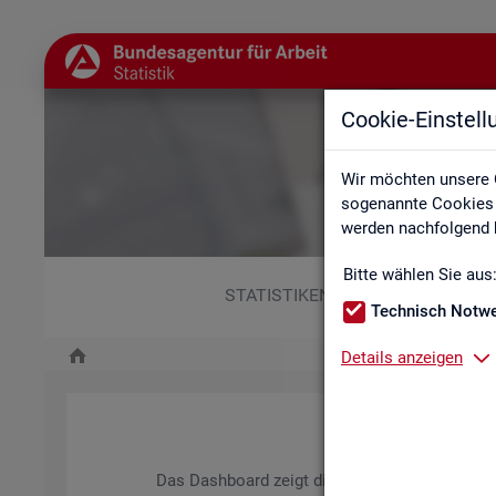
Cookie-Einstel
Wir möchten unsere 
sogenannte Cookies e
werden nachfolgend b
Bitte wählen Sie aus
STATISTIKEN
Technisch Notw
Details anzeigen
Das Da­sh­board zeigt die wich­tigs­ten Daten zum A