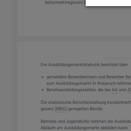
beits­markt­re­gio­nen bil­det es ge­mel­de­te Be­
Die
Aus­bil­dungs­markt­sta­tis­tik be­rich­tet über
ge­mel­de­te
Be­wer­be­rin­nen und Be­wer­ber für 
zum Aus­bil­dungs­markt in An­spruch neh­me
Be­rufs­aus­bil­dungs­stel­len, die bei
AA
und
J
Die sta­tis­ti­sche Be­richt­erstat­tung kon­zen­t
ge­setz (
BBiG
) ge­re­gel­ten Be­ru­fe.
Be­trie­be und Ju­gend­li­che neh­men die Aus­bil­du
Ab­läu­fe am Aus­bil­dungs­markt ab­bil­den kann.