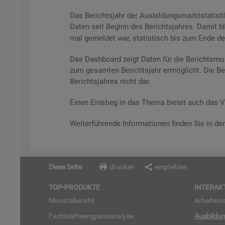
Das Be­richts­jahr der Aus­bil­dungs­markt­sta­tis
Daten seit Be­ginn des Be­richts­jah­res. Damit bl
mal ge­mel­det war, sta­tis­tisch bis zum Ende des 
Das Da­sh­board zeigt Daten für die Be­richts­mo­
zum ge­sam­ten Be­richts­jahr er­mög­licht. Die Be
Be­richts­jah­res nicht dar.
Einen Ein­stieg in das Thema bie­tet auch das 
Wei­ter­füh­ren­de In­for­ma­tio­nen fin­den Sie in d
Diese Seite
drucken
empfehlen
TOP-PRO­DUK­TE
IN­TER­AK­
Mo­nats­be­richt
Ar­beits­ma
Fach­kräf­te­eng­pass­ana­ly­se
Aus­bil­du