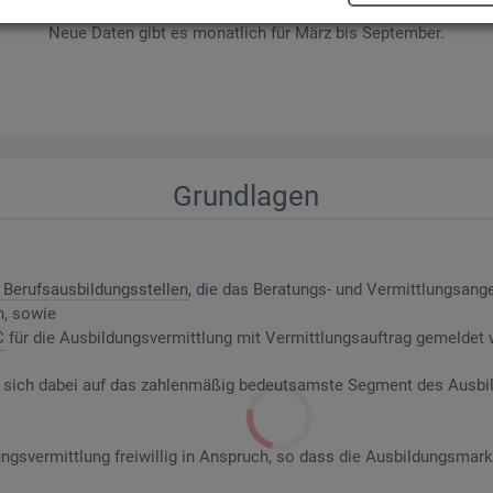
wer­be­rin­nen und Be­wer­ber sowie Be­rufs­aus­bil­dungs­stel­len nach ge­f
Neue Daten gibt es mo­nat­lich für März bis Sep­tem­ber.
Grund­la­gen
Be­rufs­aus­bil­dungs­stel­len
, die das Be­ra­tungs- und Ver­mitt­lungs­an­g
n, sowie
C
für die Aus­bil­dungs­ver­mitt­lung mit Ver­mitt­lungs­auf­trag ge­mel­det
riert sich dabei auf das zah­len­mä­ßig be­deut­sams­te Seg­ment des Aus­b
ngs­ver­mitt­lung frei­wil­lig in An­spruch, so dass die Aus­bil­dungs­mark