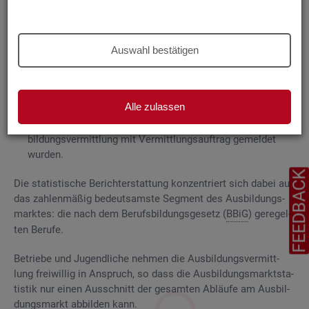
Grund­la­gen
Die
Aus­bil­dungs­markt­sta­tis­tik be­rich­tet über
Auswahl bestätigen
ge­mel­de­te
Be­wer­be­rin­nen und Be­wer­ber für Be­rufs­aus­bil­
dungs­stel­len
, die das Be­ra­tungs- und Ver­mitt­lungs­an­ge­bot
der Agen­tu­ren für Ar­beit und
Job­cen­ter
zum Aus­bil­dungs­
Alle zulassen
markt in An­spruch neh­men, sowie
Be­rufs­aus­bil­dungs­stel­len, die bei
AA
und
JC
für die Aus­
bil­dungs­ver­mitt­lung mit Ver­mitt­lungs­auf­trag ge­mel­det
wur­den.
FEEDBAC
Die sta­tis­ti­sche Be­richt­erstat­tung kon­zen­triert sich dabei auf
das zah­len­mä­ßig be­deut­sams­te Seg­ment des Aus­bil­dungs­
mark­tes: die nach dem Be­rufs­bil­dungs­ge­setz (
BBiG
) ge­re­gel­
ten Be­ru­fe.
Be­trie­be und Ju­gend­li­che neh­men die Aus­bil­dungs­ver­mitt­
lung frei­wil­lig in An­spruch, so dass die Aus­bil­dungs­markt­sta­
tis­tik nur einen Aus­schnitt der ge­sam­ten Ab­läu­fe am Aus­bil­
dungs­markt ab­bil­den kann.