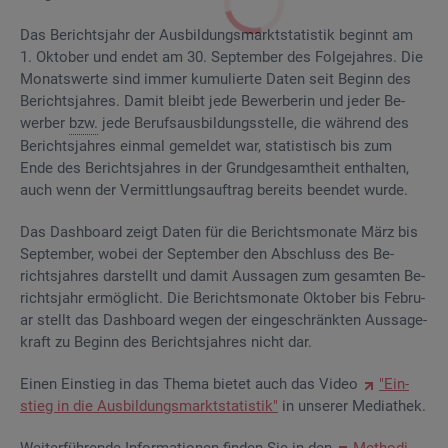
Das Be­richts­jahr der Aus­bil­dungs­markt­sta­tis­tik be­ginnt am
1. Ok­to­ber und endet am 30. Sep­tem­ber des Fol­ge­jah­res. Die
Mo­nats­wer­te sind immer ku­mu­lier­te Daten seit Be­ginn des
Be­richts­jah­res. Damit bleibt jede Be­wer­be­rin und jeder Be­
wer­ber
bzw.
jede Be­rufs­aus­bil­dungs­stel­le, die wäh­rend des
Be­richts­jah­res ein­mal ge­mel­det war, sta­tis­tisch bis zum
Ende des Be­richts­jah­res in der Grund­ge­samt­heit ent­hal­ten,
auch wenn der Ver­mitt­lungs­auf­trag be­reits be­en­det wurde.
Das Da­sh­board zeigt Daten für die Be­richts­mo­na­te März bis
Sep­tem­ber, wobei der Sep­tem­ber den Ab­schluss des Be­
richts­jah­res dar­stellt und damit Aus­sa­gen zum ge­sam­ten Be­
richts­jahr er­mög­licht. Die Be­richts­mo­na­te Ok­to­ber bis Fe­bru­
ar stellt das Da­sh­board wegen der ein­ge­schränk­ten Aus­sa­ge­
kraft zu Be­ginn des Be­richts­jah­res nicht dar.
Einen Ein­stieg in das Thema bie­tet auch das Video
"Ein­
stieg in die Aus­bil­dungs­markt­sta­tis­tik"
in un­se­rer Me­dia­thek.