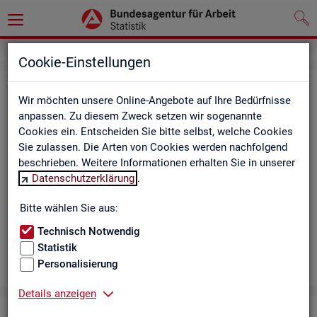
Cookie-Einstellungen
Aus­bil­dungs­markt
Wir möchten unsere Online-Angebote auf Ihre Bedürfnisse
anpassen. Zu diesem Zweck setzen wir sogenannte
Das Da­sh­board zeigt die wich­tigs­ten Daten zum Aus­bil­dungs­
Cookies ein. Entscheiden Sie bitte selbst, welche Cookies
markt in in­ter­ak­ti­ven Gra­fi­ken und Ta­bel­len. Für Deutsch­land,
Sie zulassen. Die Arten von Cookies werden nachfolgend
Län­der, Krei­se, Agen­tur­be­zir­ke und Ar­beits­markt­re­gio­nen bil­
beschrieben. Weitere Informationen erhalten Sie in unserer
det es ge­mel­de­te Be­wer­be­rin­nen und Be­wer­ber sowie Be­rufs­
Datenschutzerklärung
.
aus­bil­dungs­stel­len nach ge­frag­ten Merk­ma­len ab, bei­spiels­
wei­se Be­ru­fe. Neue Daten gibt es mo­nat­lich für März bis Sep­
Bitte wählen Sie aus:
tem­ber.
Technisch Notwendig
Statistik
Personalisierung
Details anzeigen