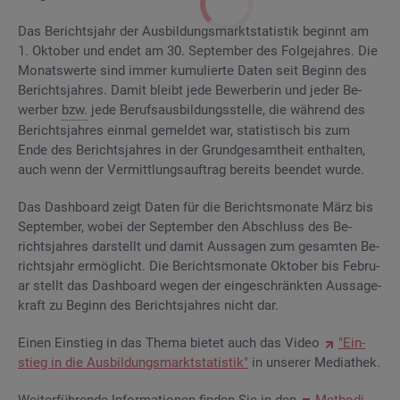
Das Be­richts­jahr der Aus­bil­dungs­markt­sta­tis­tik be­ginnt am
1. Ok­to­ber und endet am 30. Sep­tem­ber des Fol­ge­jah­res. Die
Mo­nats­wer­te sind immer ku­mu­lier­te Daten seit Be­ginn des
Be­richts­jah­res. Damit bleibt jede Be­wer­be­rin und jeder Be­
wer­ber
bzw.
jede Be­rufs­aus­bil­dungs­stel­le, die wäh­rend des
Be­richts­jah­res ein­mal ge­mel­det war, sta­tis­tisch bis zum
Ende des Be­richts­jah­res in der Grund­ge­samt­heit ent­hal­ten,
auch wenn der Ver­mitt­lungs­auf­trag be­reits be­en­det wurde.
Das Da­sh­board zeigt Daten für die Be­richts­mo­na­te März bis
Sep­tem­ber, wobei der Sep­tem­ber den Ab­schluss des Be­
richts­jah­res dar­stellt und damit Aus­sa­gen zum ge­sam­ten Be­
richts­jahr er­mög­licht. Die Be­richts­mo­na­te Ok­to­ber bis Fe­bru­
ar stellt das Da­sh­board wegen der ein­ge­schränk­ten Aus­sa­ge­
kraft zu Be­ginn des Be­richts­jah­res nicht dar.
Einen Ein­stieg in das Thema bie­tet auch das Video
"Ein­
stieg in die Aus­bil­dungs­markt­sta­tis­tik"
in un­se­rer Me­dia­thek.