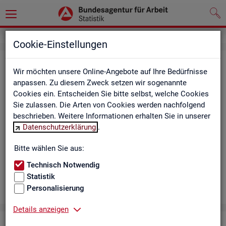
Cookie-Einstellungen
Aus­bil­dungs­markt
Wir möchten unsere Online-Angebote auf Ihre Bedürfnisse
anpassen. Zu diesem Zweck setzen wir sogenannte
Das Da­sh­board zeigt die wich­tigs­ten Daten zum Aus­bil­dungs­
Cookies ein. Entscheiden Sie bitte selbst, welche Cookies
markt in in­ter­ak­ti­ven Gra­fi­ken und Ta­bel­len. Für Deutsch­land,
Sie zulassen. Die Arten von Cookies werden nachfolgend
Län­der, Krei­se, Agen­tur­be­zir­ke und Ar­beits­markt­re­gio­nen bil­
beschrieben. Weitere Informationen erhalten Sie in unserer
det es ge­mel­de­te Be­wer­be­rin­nen und Be­wer­ber sowie Be­rufs­
Datenschutzerklärung
.
aus­bil­dungs­stel­len nach ge­frag­ten Merk­ma­len ab, bei­spiels­
wei­se Be­ru­fe. Neue Daten gibt es mo­nat­lich für März bis Sep­
Bitte wählen Sie aus:
tem­ber.
Technisch Notwendig
Statistik
Personalisierung
Details anzeigen