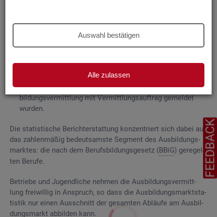
Grund­la­gen
Die
Aus­bil­dungs­markt­sta­tis­tik be­rich­tet über
Auswahl bestätigen
ge­mel­de­te
Be­wer­be­rin­nen und Be­wer­ber für Be­rufs­aus­bil­
dungs­stel­len
, die das Be­ra­tungs- und Ver­mitt­lungs­an­ge­bot
der Agen­tu­ren für Ar­beit und
Job­cen­ter
zum Aus­bil­dungs­
Alle zulassen
markt in An­spruch neh­men, sowie
Be­rufs­aus­bil­dungs­stel­len, die bei
AA
und
JC
für die Aus­
bil­dungs­ver­mitt­lung mit Ver­mitt­lungs­auf­trag ge­mel­det
wur­den.
FEEDBAC
Die sta­tis­ti­sche Be­richt­erstat­tung kon­zen­triert sich dabei auf
das zah­len­mä­ßig be­deut­sams­te Seg­ment des Aus­bil­dungs­
mark­tes: die nach dem Be­rufs­bil­dungs­ge­setz (
BBiG
) ge­re­gel­
ten Be­ru­fe.
Be­trie­be und Ju­gend­li­che neh­men die Aus­bil­dungs­ver­mitt­
lung frei­wil­lig in An­spruch, so dass die Aus­bil­dungs­markt­sta­
tis­tik nur einen Aus­schnitt der ge­sam­ten Ab­läu­fe am Aus­bil­
dungs­markt ab­bil­den kann.