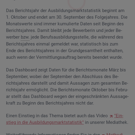
Das Be­richts­jahr der Aus­bil­dungs­markt­sta­tis­tik be­ginnt am
1. Ok­to­ber und endet am 30. Sep­tem­ber des Fol­ge­jah­res. Die
Mo­nats­wer­te sind immer ku­mu­lier­te Daten seit Be­ginn des
Be­richts­jah­res. Damit bleibt jede Be­wer­be­rin und jeder Be­
wer­ber
bzw.
jede Be­rufs­aus­bil­dungs­stel­le, die wäh­rend des
Be­richts­jah­res ein­mal ge­mel­det war, sta­tis­tisch bis zum
Ende des Be­richts­jah­res in der Grund­ge­samt­heit ent­hal­ten,
auch wenn der Ver­mitt­lungs­auf­trag be­reits be­en­det wurde.
Das Da­sh­board zeigt Daten für die Be­richts­mo­na­te März bis
Sep­tem­ber, wobei der Sep­tem­ber den Ab­schluss des Be­
richts­jah­res dar­stellt und damit Aus­sa­gen zum ge­sam­ten Be­
richts­jahr er­mög­licht. Die Be­richts­mo­na­te Ok­to­ber bis Fe­bru­
ar stellt das Da­sh­board wegen der ein­ge­schränk­ten Aus­sa­ge­
kraft zu Be­ginn des Be­richts­jah­res nicht dar.
Einen Ein­stieg in das Thema bie­tet auch das Video
"Ein­
stieg in die Aus­bil­dungs­markt­sta­tis­tik"
in un­se­rer Me­dia­thek.