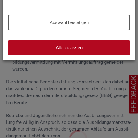
Grund­la­gen
Die
Aus­bil­dungs­markt­sta­tis­tik be­rich­tet über
Auswahl bestätigen
ge­mel­de­te
Be­wer­be­rin­nen und Be­wer­ber für Be­rufs­aus­bil­
dungs­stel­len
, die das Be­ra­tungs- und Ver­mitt­lungs­an­ge­bot
der Agen­tu­ren für Ar­beit und
Job­cen­ter
zum Aus­bil­dungs­
Alle zulassen
markt in An­spruch neh­men, sowie
Be­rufs­aus­bil­dungs­stel­len, die bei
AA
und
JC
für die Aus­
bil­dungs­ver­mitt­lung mit Ver­mitt­lungs­auf­trag ge­mel­det
wur­den.
FEEDBAC
Die sta­tis­ti­sche Be­richt­erstat­tung kon­zen­triert sich dabei auf
das zah­len­mä­ßig be­deut­sams­te Seg­ment des Aus­bil­dungs­
mark­tes: die nach dem Be­rufs­bil­dungs­ge­setz (
BBiG
) ge­re­gel­
ten Be­ru­fe.
Be­trie­be und Ju­gend­li­che neh­men die Aus­bil­dungs­ver­mitt­
lung frei­wil­lig in An­spruch, so dass die Aus­bil­dungs­markt­sta­
tis­tik nur einen Aus­schnitt der ge­sam­ten Ab­läu­fe am Aus­bil­
dungs­markt ab­bil­den kann.