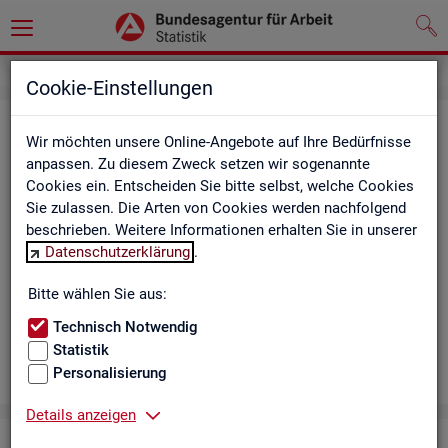
Cookie-Einstellungen
Aus­bil­dungs­markt
Wir möchten unsere Online-Angebote auf Ihre Bedürfnisse
anpassen. Zu diesem Zweck setzen wir sogenannte
Das Da­sh­board zeigt die wich­tigs­ten Daten zum Aus­bil­dungs­
Cookies ein. Entscheiden Sie bitte selbst, welche Cookies
markt in in­ter­ak­ti­ven Gra­fi­ken und Ta­bel­len. Für Deutsch­land,
Sie zulassen. Die Arten von Cookies werden nachfolgend
Län­der, Krei­se, Agen­tur­be­zir­ke und Ar­beits­markt­re­gio­nen bil­
beschrieben. Weitere Informationen erhalten Sie in unserer
det es ge­mel­de­te Be­wer­be­rin­nen und Be­wer­ber sowie Be­rufs­
Datenschutzerklärung
.
aus­bil­dungs­stel­len nach ge­frag­ten Merk­ma­len ab, bei­spiels­
wei­se Be­ru­fe. Neue Daten gibt es mo­nat­lich für März bis Sep­
Bitte wählen Sie aus:
tem­ber.
Technisch Notwendig
Statistik
Personalisierung
Details anzeigen