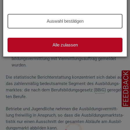
Grund­la­gen
Die
Aus­bil­dungs­markt­sta­tis­tik be­rich­tet über
Auswahl bestätigen
ge­mel­de­te
Be­wer­be­rin­nen und Be­wer­ber für Be­rufs­aus­bil­
dungs­stel­len
, die das Be­ra­tungs- und Ver­mitt­lungs­an­ge­bot
der Agen­tu­ren für Ar­beit und
Job­cen­ter
zum Aus­bil­dungs­
Alle zulassen
markt in An­spruch neh­men, sowie
Be­rufs­aus­bil­dungs­stel­len, die bei
AA
und
JC
für die Aus­
bil­dungs­ver­mitt­lung mit Ver­mitt­lungs­auf­trag ge­mel­det
wur­den.
FEEDBAC
Die sta­tis­ti­sche Be­richt­erstat­tung kon­zen­triert sich dabei auf
das zah­len­mä­ßig be­deut­sams­te Seg­ment des Aus­bil­dungs­
mark­tes: die nach dem Be­rufs­bil­dungs­ge­setz (
BBiG
) ge­re­gel­
ten Be­ru­fe.
Be­trie­be und Ju­gend­li­che neh­men die Aus­bil­dungs­ver­mitt­
lung frei­wil­lig in An­spruch, so dass die Aus­bil­dungs­markt­sta­
tis­tik nur einen Aus­schnitt der ge­sam­ten Ab­läu­fe am Aus­bil­
dungs­markt ab­bil­den kann.