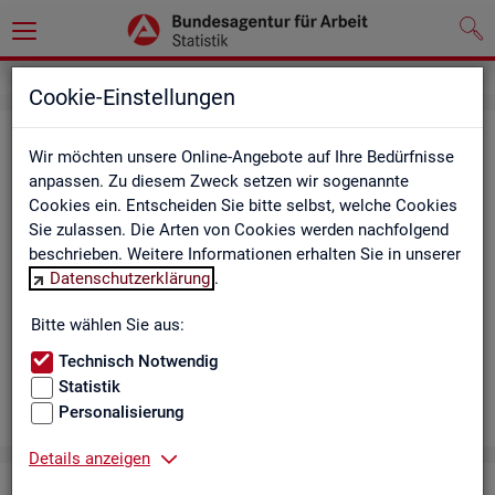
Cookie-Einstellungen
Aus­bil­dungs­markt
Wir möchten unsere Online-Angebote auf Ihre Bedürfnisse
anpassen. Zu diesem Zweck setzen wir sogenannte
Das Da­sh­board zeigt die wich­tigs­ten Daten zum Aus­bil­dungs­
Cookies ein. Entscheiden Sie bitte selbst, welche Cookies
markt in in­ter­ak­ti­ven Gra­fi­ken und Ta­bel­len. Für Deutsch­land,
Sie zulassen. Die Arten von Cookies werden nachfolgend
Län­der, Krei­se, Agen­tur­be­zir­ke und Ar­beits­markt­re­gio­nen bil­
beschrieben. Weitere Informationen erhalten Sie in unserer
det es ge­mel­de­te Be­wer­be­rin­nen und Be­wer­ber sowie Be­rufs­
Datenschutzerklärung
.
aus­bil­dungs­stel­len nach ge­frag­ten Merk­ma­len ab, bei­spiels­
wei­se Be­ru­fe. Neue Daten gibt es mo­nat­lich für März bis Sep­
Bitte wählen Sie aus:
tem­ber.
Technisch Notwendig
Statistik
Personalisierung
Details anzeigen