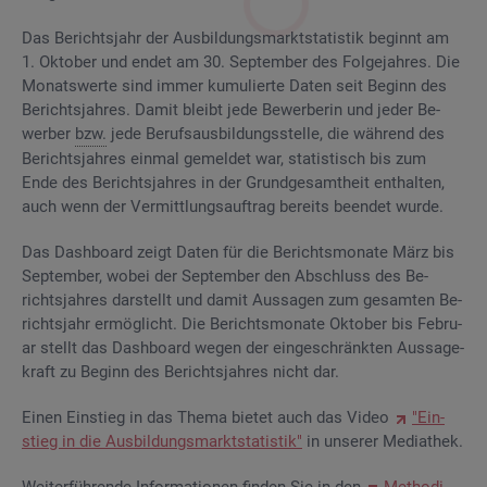
Das Be­richts­jahr der Aus­bil­dungs­markt­sta­tis­tik be­ginnt am
1. Ok­to­ber und endet am 30. Sep­tem­ber des Fol­ge­jah­res. Die
Mo­nats­wer­te sind immer ku­mu­lier­te Daten seit Be­ginn des
Be­richts­jah­res. Damit bleibt jede Be­wer­be­rin und jeder Be­
wer­ber
bzw.
jede Be­rufs­aus­bil­dungs­stel­le, die wäh­rend des
Be­richts­jah­res ein­mal ge­mel­det war, sta­tis­tisch bis zum
Ende des Be­richts­jah­res in der Grund­ge­samt­heit ent­hal­ten,
auch wenn der Ver­mitt­lungs­auf­trag be­reits be­en­det wurde.
Das Da­sh­board zeigt Daten für die Be­richts­mo­na­te März bis
Sep­tem­ber, wobei der Sep­tem­ber den Ab­schluss des Be­
richts­jah­res dar­stellt und damit Aus­sa­gen zum ge­sam­ten Be­
richts­jahr er­mög­licht. Die Be­richts­mo­na­te Ok­to­ber bis Fe­bru­
ar stellt das Da­sh­board wegen der ein­ge­schränk­ten Aus­sa­ge­
kraft zu Be­ginn des Be­richts­jah­res nicht dar.
Einen Ein­stieg in das Thema bie­tet auch das Video
"Ein­
stieg in die Aus­bil­dungs­markt­sta­tis­tik"
in un­se­rer Me­dia­thek.