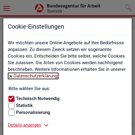
Cookie-Einstellungen
Aus­bil­dungs­markt
Wir möchten unsere Online-Angebote auf Ihre Bedürfnisse
anpassen. Zu diesem Zweck setzen wir sogenannte
Das Da­sh­board zeigt die wich­tigs­ten Daten zum Aus­bil­dungs­
Cookies ein. Entscheiden Sie bitte selbst, welche Cookies
markt in in­ter­ak­ti­ven Gra­fi­ken und Ta­bel­len. Für Deutsch­land,
Sie zulassen. Die Arten von Cookies werden nachfolgend
Län­der, Krei­se, Agen­tur­be­zir­ke und Ar­beits­markt­re­gio­nen bil­
beschrieben. Weitere Informationen erhalten Sie in unserer
det es ge­mel­de­te Be­wer­be­rin­nen und Be­wer­ber sowie Be­rufs­
Datenschutzerklärung
.
aus­bil­dungs­stel­len nach ge­frag­ten Merk­ma­len ab, bei­spiels­
wei­se Be­ru­fe. Neue Daten gibt es mo­nat­lich für März bis Sep­
Bitte wählen Sie aus:
tem­ber.
Technisch Notwendig
Statistik
Personalisierung
Details anzeigen