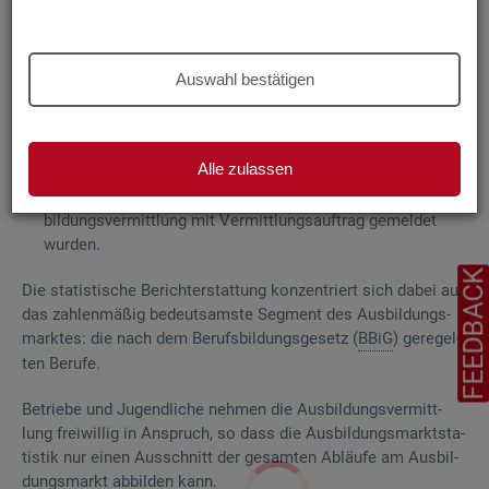
Grund­la­gen
Die
Aus­bil­dungs­markt­sta­tis­tik be­rich­tet über
Auswahl bestätigen
ge­mel­de­te
Be­wer­be­rin­nen und Be­wer­ber für Be­rufs­aus­bil­
dungs­stel­len
, die das Be­ra­tungs- und Ver­mitt­lungs­an­ge­bot
der Agen­tu­ren für Ar­beit und
Job­cen­ter
zum Aus­bil­dungs­
Alle zulassen
markt in An­spruch neh­men, sowie
Be­rufs­aus­bil­dungs­stel­len, die bei
AA
und
JC
für die Aus­
bil­dungs­ver­mitt­lung mit Ver­mitt­lungs­auf­trag ge­mel­det
wur­den.
FEEDBAC
Die sta­tis­ti­sche Be­richt­erstat­tung kon­zen­triert sich dabei auf
das zah­len­mä­ßig be­deut­sams­te Seg­ment des Aus­bil­dungs­
mark­tes: die nach dem Be­rufs­bil­dungs­ge­setz (
BBiG
) ge­re­gel­
ten Be­ru­fe.
Be­trie­be und Ju­gend­li­che neh­men die Aus­bil­dungs­ver­mitt­
lung frei­wil­lig in An­spruch, so dass die Aus­bil­dungs­markt­sta­
tis­tik nur einen Aus­schnitt der ge­sam­ten Ab­läu­fe am Aus­bil­
dungs­markt ab­bil­den kann.