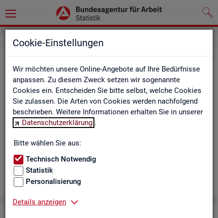
Cookie-Einstellungen
Aus­bil­dungs­markt
Wir möchten unsere Online-Angebote auf Ihre Bedürfnisse
anpassen. Zu diesem Zweck setzen wir sogenannte
Das Da­sh­board zeigt die wich­tigs­ten Daten zum Aus­bil­dungs­
Cookies ein. Entscheiden Sie bitte selbst, welche Cookies
markt in in­ter­ak­ti­ven Gra­fi­ken und Ta­bel­len. Für Deutsch­land,
Sie zulassen. Die Arten von Cookies werden nachfolgend
Län­der, Krei­se, Agen­tur­be­zir­ke und Ar­beits­markt­re­gio­nen bil­
beschrieben. Weitere Informationen erhalten Sie in unserer
det es ge­mel­de­te Be­wer­be­rin­nen und Be­wer­ber sowie Be­rufs­
Datenschutzerklärung
.
aus­bil­dungs­stel­len nach ge­frag­ten Merk­ma­len ab, bei­spiels­
wei­se Be­ru­fe. Neue Daten gibt es mo­nat­lich für März bis Sep­
Bitte wählen Sie aus:
tem­ber.
Technisch Notwendig
Statistik
Personalisierung
Details anzeigen