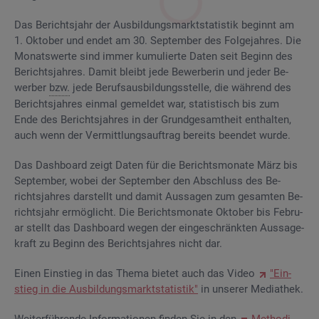
Das Be­richts­jahr der Aus­bil­dungs­markt­sta­tis­tik be­ginnt am
1. Ok­to­ber und endet am 30. Sep­tem­ber des Fol­ge­jah­res. Die
Mo­nats­wer­te sind immer ku­mu­lier­te Daten seit Be­ginn des
Be­richts­jah­res. Damit bleibt jede Be­wer­be­rin und jeder Be­
wer­ber
bzw.
jede Be­rufs­aus­bil­dungs­stel­le, die wäh­rend des
Be­richts­jah­res ein­mal ge­mel­det war, sta­tis­tisch bis zum
Ende des Be­richts­jah­res in der Grund­ge­samt­heit ent­hal­ten,
auch wenn der Ver­mitt­lungs­auf­trag be­reits be­en­det wurde.
Das Da­sh­board zeigt Daten für die Be­richts­mo­na­te März bis
Sep­tem­ber, wobei der Sep­tem­ber den Ab­schluss des Be­
richts­jah­res dar­stellt und damit Aus­sa­gen zum ge­sam­ten Be­
richts­jahr er­mög­licht. Die Be­richts­mo­na­te Ok­to­ber bis Fe­bru­
ar stellt das Da­sh­board wegen der ein­ge­schränk­ten Aus­sa­ge­
kraft zu Be­ginn des Be­richts­jah­res nicht dar.
Einen Ein­stieg in das Thema bie­tet auch das Video
"Ein­
stieg in die Aus­bil­dungs­markt­sta­tis­tik"
in un­se­rer Me­dia­thek.