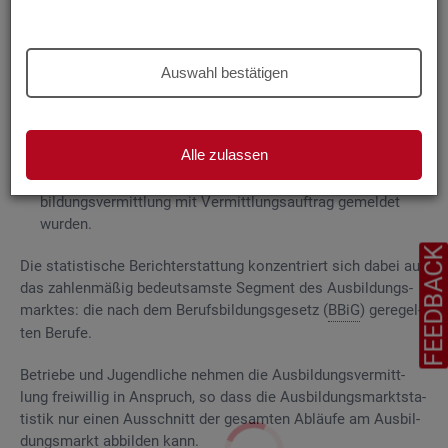
Grund­la­gen
Die
Aus­bil­dungs­markt­sta­tis­tik be­rich­tet über
Auswahl bestätigen
ge­mel­de­te
Be­wer­be­rin­nen und Be­wer­ber für Be­rufs­aus­bil­
dungs­stel­len
, die das Be­ra­tungs- und Ver­mitt­lungs­an­ge­bot
der Agen­tu­ren für Ar­beit und
Job­cen­ter
zum Aus­bil­dungs­
Alle zulassen
markt in An­spruch neh­men, sowie
Be­rufs­aus­bil­dungs­stel­len, die bei
AA
und
JC
für die Aus­
bil­dungs­ver­mitt­lung mit Ver­mitt­lungs­auf­trag ge­mel­det
wur­den.
FEEDBAC
Die sta­tis­ti­sche Be­richt­erstat­tung kon­zen­triert sich dabei auf
das zah­len­mä­ßig be­deut­sams­te Seg­ment des Aus­bil­dungs­
mark­tes: die nach dem Be­rufs­bil­dungs­ge­setz (
BBiG
) ge­re­gel­
ten Be­ru­fe.
Be­trie­be und Ju­gend­li­che neh­men die Aus­bil­dungs­ver­mitt­
lung frei­wil­lig in An­spruch, so dass die Aus­bil­dungs­markt­sta­
tis­tik nur einen Aus­schnitt der ge­sam­ten Ab­läu­fe am Aus­bil­
dungs­markt ab­bil­den kann.