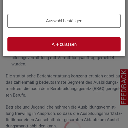
Grund­la­gen
Die
Aus­bil­dungs­markt­sta­tis­tik be­rich­tet über
Auswahl bestätigen
ge­mel­de­te
Be­wer­be­rin­nen und Be­wer­ber für Be­rufs­aus­bil­
dungs­stel­len
, die das Be­ra­tungs- und Ver­mitt­lungs­an­ge­bot
der Agen­tu­ren für Ar­beit und
Job­cen­ter
zum Aus­bil­dungs­
Alle zulassen
markt in An­spruch neh­men, sowie
Be­rufs­aus­bil­dungs­stel­len, die bei
AA
und
JC
für die Aus­
bil­dungs­ver­mitt­lung mit Ver­mitt­lungs­auf­trag ge­mel­det
wur­den.
FEEDBAC
Die sta­tis­ti­sche Be­richt­erstat­tung kon­zen­triert sich dabei auf
das zah­len­mä­ßig be­deut­sams­te Seg­ment des Aus­bil­dungs­
mark­tes: die nach dem Be­rufs­bil­dungs­ge­setz (
BBiG
) ge­re­gel­
ten Be­ru­fe.
Be­trie­be und Ju­gend­li­che neh­men die Aus­bil­dungs­ver­mitt­
lung frei­wil­lig in An­spruch, so dass die Aus­bil­dungs­markt­sta­
tis­tik nur einen Aus­schnitt der ge­sam­ten Ab­läu­fe am Aus­bil­
dungs­markt ab­bil­den kann.