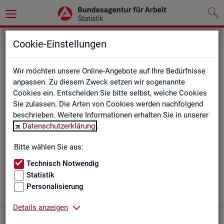
Cookie-Einstellungen
Aus­bil­dungs­markt
Wir möchten unsere Online-Angebote auf Ihre Bedürfnisse
anpassen. Zu diesem Zweck setzen wir sogenannte
Das Da­sh­board zeigt die wich­tigs­ten Daten zum Aus­bil­dungs­
Cookies ein. Entscheiden Sie bitte selbst, welche Cookies
markt in in­ter­ak­ti­ven Gra­fi­ken und Ta­bel­len. Für Deutsch­land,
Sie zulassen. Die Arten von Cookies werden nachfolgend
Län­der, Krei­se, Agen­tur­be­zir­ke und Ar­beits­markt­re­gio­nen bil­
beschrieben. Weitere Informationen erhalten Sie in unserer
det es ge­mel­de­te Be­wer­be­rin­nen und Be­wer­ber sowie Be­rufs­
Datenschutzerklärung
.
aus­bil­dungs­stel­len nach ge­frag­ten Merk­ma­len ab, bei­spiels­
wei­se Be­ru­fe. Neue Daten gibt es mo­nat­lich für März bis Sep­
Bitte wählen Sie aus:
tem­ber.
Technisch Notwendig
Statistik
Personalisierung
Details anzeigen