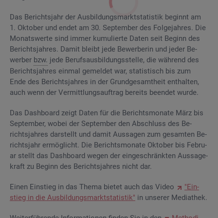
Das Be­richts­jahr der Aus­bil­dungs­markt­sta­tis­tik be­ginnt am
1. Ok­to­ber und endet am 30. Sep­tem­ber des Fol­ge­jah­res. Die
Mo­nats­wer­te sind immer ku­mu­lier­te Daten seit Be­ginn des
Be­richts­jah­res. Damit bleibt jede Be­wer­be­rin und jeder Be­
wer­ber
bzw.
jede Be­rufs­aus­bil­dungs­stel­le, die wäh­rend des
Be­richts­jah­res ein­mal ge­mel­det war, sta­tis­tisch bis zum
Ende des Be­richts­jah­res in der Grund­ge­samt­heit ent­hal­ten,
auch wenn der Ver­mitt­lungs­auf­trag be­reits be­en­det wurde.
Das Da­sh­board zeigt Daten für die Be­richts­mo­na­te März bis
Sep­tem­ber, wobei der Sep­tem­ber den Ab­schluss des Be­
richts­jah­res dar­stellt und damit Aus­sa­gen zum ge­sam­ten Be­
richts­jahr er­mög­licht. Die Be­richts­mo­na­te Ok­to­ber bis Fe­bru­
ar stellt das Da­sh­board wegen der ein­ge­schränk­ten Aus­sa­ge­
kraft zu Be­ginn des Be­richts­jah­res nicht dar.
Einen Ein­stieg in das Thema bie­tet auch das Video
"Ein­
stieg in die Aus­bil­dungs­markt­sta­tis­tik"
in un­se­rer Me­dia­thek.