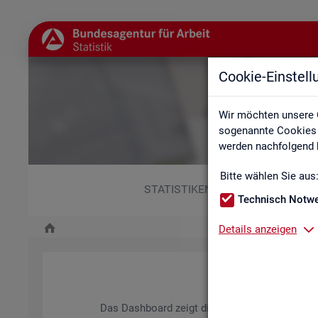
Cookie-Einstel
Wir möchten unsere 
sogenannte Cookies e
werden nachfolgend b
Bitte wählen Sie aus
STATISTIKEN
Technisch Notw
Details anzeigen
Das Da­sh­board zeigt die wich­tigs­ten Daten zum A