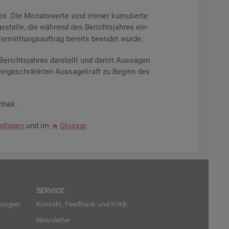
res. Die Mo­nats­wer­te sind immer ku­mu­lier­te
s­stel­le, die wäh­rend des Be­richts­jah­res ein­
r­mitt­lungs­auf­trag be­reits be­en­det wurde.
­richts­jah­res dar­stellt und damit Aus­sa­gen
ein­ge­schränk­ten Aus­sa­ge­kraft zu Be­ginn des
­thek.
d­la­gen
und im
Glos­sar
.
SER­VICE
run­gen
Kon­takt, Feed­back und Kri­tik
News­let­ter