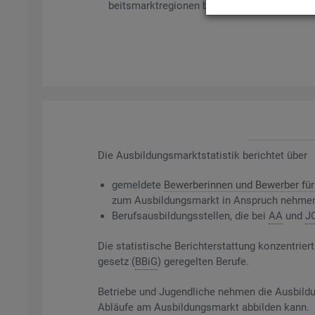
beits­markt­re­gio­nen bil­det es ge­mel­de­te Be­
Die
Aus­bil­dungs­markt­sta­tis­tik be­rich­tet über
ge­mel­de­te
Be­wer­be­rin­nen und Be­wer­ber für 
zum Aus­bil­dungs­markt in An­spruch neh­me
Be­rufs­aus­bil­dungs­stel­len, die bei
AA
und
J
Die sta­tis­ti­sche Be­richt­erstat­tung kon­zen­t
ge­setz (
BBiG
) ge­re­gel­ten Be­ru­fe.
Be­trie­be und Ju­gend­li­che neh­men die Aus­bil­du
Ab­läu­fe am Aus­bil­dungs­markt ab­bil­den kann.