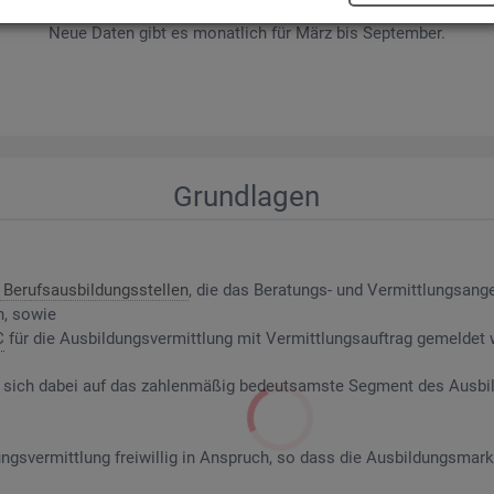
wer­be­rin­nen und Be­wer­ber sowie Be­rufs­aus­bil­dungs­stel­len nach ge­f
Neue Daten gibt es mo­nat­lich für März bis Sep­tem­ber.
Grund­la­gen
Be­rufs­aus­bil­dungs­stel­len
, die das Be­ra­tungs- und Ver­mitt­lungs­an­g
n, sowie
C
für die Aus­bil­dungs­ver­mitt­lung mit Ver­mitt­lungs­auf­trag ge­mel­det
riert sich dabei auf das zah­len­mä­ßig be­deut­sams­te Seg­ment des Aus­b
ngs­ver­mitt­lung frei­wil­lig in An­spruch, so dass die Aus­bil­dungs­mark