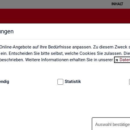
INHALT
lungen
Ausbildungsmarkt
Online-Angebote auf Ihre Bedürfnisse anpassen. Zu diesem Zweck s
in. Entscheiden Sie bitte selbst, welche Cookies Sie zulassen. Di
eschrieben. Weitere Informationen erhalten Sie in unserer
Date
:
GRUNDLAGEN
endig
Statistik
Aus­bil­dungs­markt
Auswahl bestätige
us­bil­dungs­markt in in­ter­ak­ti­ven Gra­fi­ken und Ta­bel­len. Für Deutsc