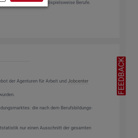
rag­ten Merk­ma­len ab, bei­spiels­wei­se Be­ru­fe.
FEEDBACK
e­bot der Agen­tu­ren für Ar­beit und
Job­cen­ter
 wur­den.
il­dungs­mark­tes: die nach dem Be­rufs­bil­dungs­
t­sta­tis­tik nur einen Aus­schnitt der ge­sam­ten