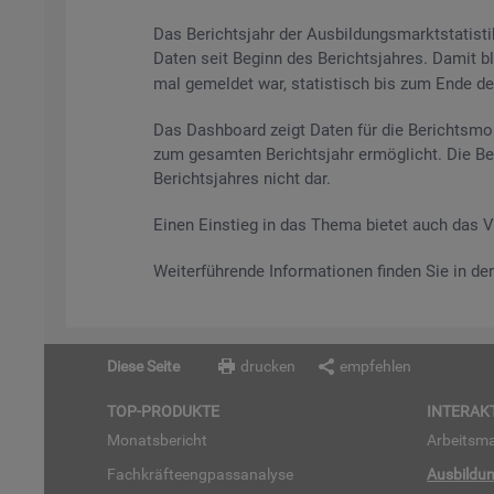
Das Be­richts­jahr der Aus­bil­dungs­markt­sta­tis
Daten seit Be­ginn des Be­richts­jah­res. Damit bl
mal ge­mel­det war, sta­tis­tisch bis zum Ende des 
Das Da­sh­board zeigt Daten für die Be­richts­mo­
zum ge­sam­ten Be­richts­jahr er­mög­licht. Die Be
Be­richts­jah­res nicht dar.
Einen Ein­stieg in das Thema bie­tet auch das 
Wei­ter­füh­ren­de In­for­ma­tio­nen fin­den Sie in d
Diese Seite
drucken
empfehlen
TOP-PRO­DUK­TE
IN­TER­AK­
Mo­nats­be­richt
Ar­beits­ma
Fach­kräf­te­eng­pass­ana­ly­se
Aus­bil­du