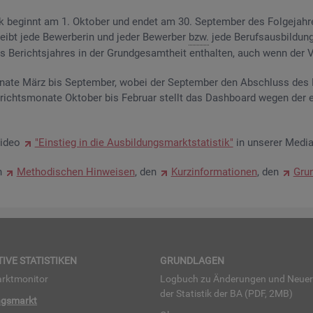
­tik be­ginnt am 1. Ok­to­ber und endet am 30. Sep­tem­ber des Fol­ge­jah­
eibt jede Be­wer­be­rin und jeder Be­wer­ber
bzw.
jede Be­rufs­aus­bil­dung
Be­richts­jah­res in der Grund­ge­samt­heit ent­hal­ten, auch wenn der Ve
na­te März bis Sep­tem­ber, wobei der Sep­tem­ber den Ab­schluss des Be
­richts­mo­na­te Ok­to­ber bis Fe­bru­ar stellt das Da­sh­board wegen der 
Video
"Ein­stieg in die Aus­bil­dungs­markt­sta­tis­tik"
in un­se­rer Me­dia
en
Me­tho­di­schen Hin­wei­sen
, den
Kurz­in­for­ma­tio­nen
, den
Grun
TI­VE STA­TIS­TI­KEN
GRUND­LA­GEN
rkt­mo­ni­tor
Log­buch zu Än­de­run­gen und Neue­
der Sta­tis­tik der BA (PDF, 2MB)
ngs­markt