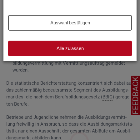
Grund­la­gen
Die
Aus­bil­dungs­markt­sta­tis­tik be­rich­tet über
Auswahl bestätigen
ge­mel­de­te
Be­wer­be­rin­nen und Be­wer­ber für Be­rufs­aus­bil­
dungs­stel­len
, die das Be­ra­tungs- und Ver­mitt­lungs­an­ge­bot
der Agen­tu­ren für Ar­beit und
Job­cen­ter
zum Aus­bil­dungs­
Alle zulassen
markt in An­spruch neh­men, sowie
Be­rufs­aus­bil­dungs­stel­len, die bei
AA
und
JC
für die Aus­
bil­dungs­ver­mitt­lung mit Ver­mitt­lungs­auf­trag ge­mel­det
wur­den.
FEEDBAC
Die sta­tis­ti­sche Be­richt­erstat­tung kon­zen­triert sich dabei auf
das zah­len­mä­ßig be­deut­sams­te Seg­ment des Aus­bil­dungs­
mark­tes: die nach dem Be­rufs­bil­dungs­ge­setz (
BBiG
) ge­re­gel­
ten Be­ru­fe.
Be­trie­be und Ju­gend­li­che neh­men die Aus­bil­dungs­ver­mitt­
lung frei­wil­lig in An­spruch, so dass die Aus­bil­dungs­markt­sta­
tis­tik nur einen Aus­schnitt der ge­sam­ten Ab­läu­fe am Aus­bil­
dungs­markt ab­bil­den kann.