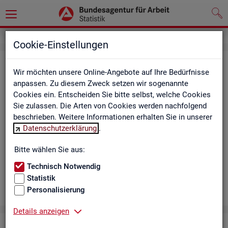
Cookie-Einstellungen
Aus­bil­dungs­markt
Wir möchten unsere Online-Angebote auf Ihre Bedürfnisse
anpassen. Zu diesem Zweck setzen wir sogenannte
Das Da­sh­board zeigt die wich­tigs­ten Daten zum Aus­bil­dungs­
Cookies ein. Entscheiden Sie bitte selbst, welche Cookies
markt in in­ter­ak­ti­ven Gra­fi­ken und Ta­bel­len. Für Deutsch­land,
Sie zulassen. Die Arten von Cookies werden nachfolgend
Län­der, Krei­se, Agen­tur­be­zir­ke und Ar­beits­markt­re­gio­nen bil­
beschrieben. Weitere Informationen erhalten Sie in unserer
det es ge­mel­de­te Be­wer­be­rin­nen und Be­wer­ber sowie Be­rufs­
Datenschutzerklärung
.
aus­bil­dungs­stel­len nach ge­frag­ten Merk­ma­len ab, bei­spiels­
wei­se Be­ru­fe. Neue Daten gibt es mo­nat­lich für März bis Sep­
Bitte wählen Sie aus:
tem­ber.
Technisch Notwendig
Statistik
Personalisierung
Details anzeigen