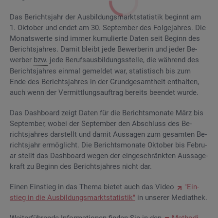
Das Be­richts­jahr der Aus­bil­dungs­markt­sta­tis­tik be­ginnt am
1. Ok­to­ber und endet am 30. Sep­tem­ber des Fol­ge­jah­res. Die
Mo­nats­wer­te sind immer ku­mu­lier­te Daten seit Be­ginn des
Be­richts­jah­res. Damit bleibt jede Be­wer­be­rin und jeder Be­
wer­ber
bzw.
jede Be­rufs­aus­bil­dungs­stel­le, die wäh­rend des
Be­richts­jah­res ein­mal ge­mel­det war, sta­tis­tisch bis zum
Ende des Be­richts­jah­res in der Grund­ge­samt­heit ent­hal­ten,
auch wenn der Ver­mitt­lungs­auf­trag be­reits be­en­det wurde.
Das Da­sh­board zeigt Daten für die Be­richts­mo­na­te März bis
Sep­tem­ber, wobei der Sep­tem­ber den Ab­schluss des Be­
richts­jah­res dar­stellt und damit Aus­sa­gen zum ge­sam­ten Be­
richts­jahr er­mög­licht. Die Be­richts­mo­na­te Ok­to­ber bis Fe­bru­
ar stellt das Da­sh­board wegen der ein­ge­schränk­ten Aus­sa­ge­
kraft zu Be­ginn des Be­richts­jah­res nicht dar.
Einen Ein­stieg in das Thema bie­tet auch das Video
"Ein­
stieg in die Aus­bil­dungs­markt­sta­tis­tik"
in un­se­rer Me­dia­thek.