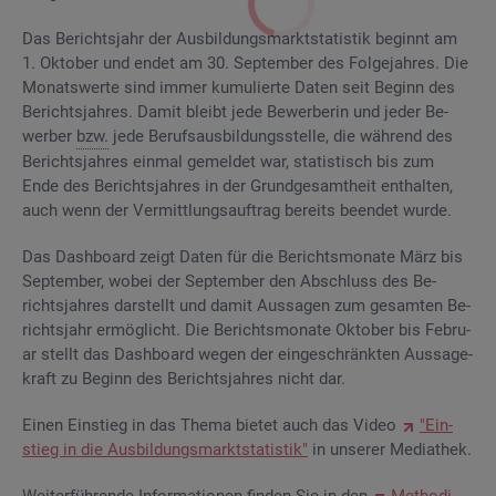
Das Be­richts­jahr der Aus­bil­dungs­markt­sta­tis­tik be­ginnt am
1. Ok­to­ber und endet am 30. Sep­tem­ber des Fol­ge­jah­res. Die
Mo­nats­wer­te sind immer ku­mu­lier­te Daten seit Be­ginn des
Be­richts­jah­res. Damit bleibt jede Be­wer­be­rin und jeder Be­
wer­ber
bzw.
jede Be­rufs­aus­bil­dungs­stel­le, die wäh­rend des
Be­richts­jah­res ein­mal ge­mel­det war, sta­tis­tisch bis zum
Ende des Be­richts­jah­res in der Grund­ge­samt­heit ent­hal­ten,
auch wenn der Ver­mitt­lungs­auf­trag be­reits be­en­det wurde.
Das Da­sh­board zeigt Daten für die Be­richts­mo­na­te März bis
Sep­tem­ber, wobei der Sep­tem­ber den Ab­schluss des Be­
richts­jah­res dar­stellt und damit Aus­sa­gen zum ge­sam­ten Be­
richts­jahr er­mög­licht. Die Be­richts­mo­na­te Ok­to­ber bis Fe­bru­
ar stellt das Da­sh­board wegen der ein­ge­schränk­ten Aus­sa­ge­
kraft zu Be­ginn des Be­richts­jah­res nicht dar.
Einen Ein­stieg in das Thema bie­tet auch das Video
"Ein­
stieg in die Aus­bil­dungs­markt­sta­tis­tik"
in un­se­rer Me­dia­thek.