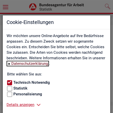
Cookie-Einstellungen
Aus­bil­dungs­markt
Wir möchten unsere Online-Angebote auf Ihre Bedürfnisse
anpassen. Zu diesem Zweck setzen wir sogenannte
Das Da­sh­board zeigt die wich­tigs­ten Daten zum Aus­bil­dungs­
Cookies ein. Entscheiden Sie bitte selbst, welche Cookies
markt in in­ter­ak­ti­ven Gra­fi­ken und Ta­bel­len. Für Deutsch­land,
Sie zulassen. Die Arten von Cookies werden nachfolgend
Län­der, Krei­se, Agen­tur­be­zir­ke und Ar­beits­markt­re­gio­nen bil­
beschrieben. Weitere Informationen erhalten Sie in unserer
det es ge­mel­de­te Be­wer­be­rin­nen und Be­wer­ber sowie Be­rufs­
Datenschutzerklärung
.
aus­bil­dungs­stel­len nach ge­frag­ten Merk­ma­len ab, bei­spiels­
wei­se Be­ru­fe. Neue Daten gibt es mo­nat­lich für März bis Sep­
Bitte wählen Sie aus:
tem­ber.
Technisch Notwendig
Statistik
Personalisierung
Details anzeigen