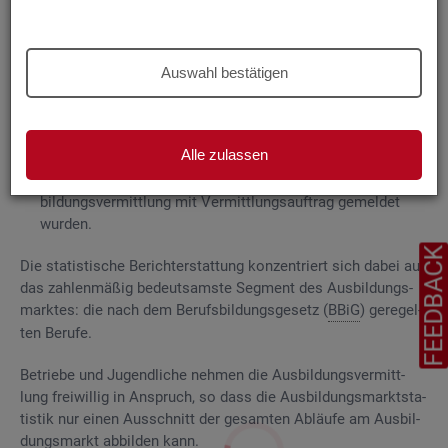
Grund­la­gen
Die
Aus­bil­dungs­markt­sta­tis­tik be­rich­tet über
Auswahl bestätigen
ge­mel­de­te
Be­wer­be­rin­nen und Be­wer­ber für Be­rufs­aus­bil­
dungs­stel­len
, die das Be­ra­tungs- und Ver­mitt­lungs­an­ge­bot
der Agen­tu­ren für Ar­beit und
Job­cen­ter
zum Aus­bil­dungs­
Alle zulassen
markt in An­spruch neh­men, sowie
Be­rufs­aus­bil­dungs­stel­len, die bei
AA
und
JC
für die Aus­
bil­dungs­ver­mitt­lung mit Ver­mitt­lungs­auf­trag ge­mel­det
wur­den.
FEEDBAC
Die sta­tis­ti­sche Be­richt­erstat­tung kon­zen­triert sich dabei auf
das zah­len­mä­ßig be­deut­sams­te Seg­ment des Aus­bil­dungs­
mark­tes: die nach dem Be­rufs­bil­dungs­ge­setz (
BBiG
) ge­re­gel­
ten Be­ru­fe.
Be­trie­be und Ju­gend­li­che neh­men die Aus­bil­dungs­ver­mitt­
lung frei­wil­lig in An­spruch, so dass die Aus­bil­dungs­markt­sta­
tis­tik nur einen Aus­schnitt der ge­sam­ten Ab­läu­fe am Aus­bil­
dungs­markt ab­bil­den kann.