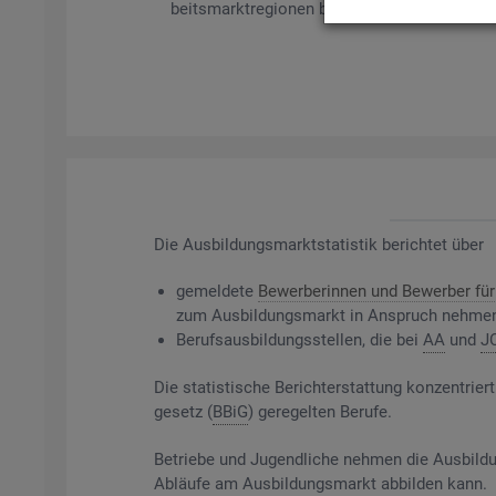
beits­markt­re­gio­nen bil­det es ge­mel­de­te Be­
Die
Aus­bil­dungs­markt­sta­tis­tik be­rich­tet über
ge­mel­de­te
Be­wer­be­rin­nen und Be­wer­ber für 
zum Aus­bil­dungs­markt in An­spruch neh­me
Be­rufs­aus­bil­dungs­stel­len, die bei
AA
und
J
Die sta­tis­ti­sche Be­richt­erstat­tung kon­zen­t
ge­setz (
BBiG
) ge­re­gel­ten Be­ru­fe.
Be­trie­be und Ju­gend­li­che neh­men die Aus­bil­du
Ab­läu­fe am Aus­bil­dungs­markt ab­bil­den kann.