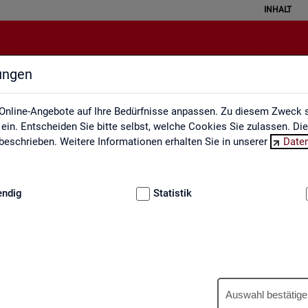
INHALT
lungen
Ausbildungsmarkt
Online-Angebote auf Ihre Bedürfnisse anpassen. Zu diesem Zweck s
in. Entscheiden Sie bitte selbst, welche Cookies Sie zulassen. Di
eschrieben. Weitere Informationen erhalten Sie in unserer
Date
:
GRUNDLAGEN
endig
Statistik
Aus­bil­dungs­markt
Auswahl bestätige
us­bil­dungs­markt in in­ter­ak­ti­ven Gra­fi­ken und Ta­bel­len. Für Deutsc