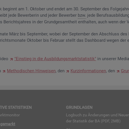
­tik be­ginnt am 1. Ok­to­ber und endet am 30. Sep­tem­ber des Fol­ge­jah­
eibt jede Be­wer­be­rin und jeder Be­wer­ber
bzw.
jede Be­rufs­aus­bil­dung
Be­richts­jah­res in der Grund­ge­samt­heit ent­hal­ten, auch wenn der Ve
na­te März bis Sep­tem­ber, wobei der Sep­tem­ber den Ab­schluss des Be
­richts­mo­na­te Ok­to­ber bis Fe­bru­ar stellt das Da­sh­board wegen der 
Video
"Ein­stieg in die Aus­bil­dungs­markt­sta­tis­tik"
in un­se­rer Me­dia
en
Me­tho­di­schen Hin­wei­sen
, den
Kurz­in­for­ma­tio­nen
, den
Grun
TI­VE STA­TIS­TI­KEN
GRUND­LA­GEN
rkt­mo­ni­tor
Log­buch zu Än­de­run­gen und Neue­
der Sta­tis­tik der BA (PDF, 2MB)
ngs­markt