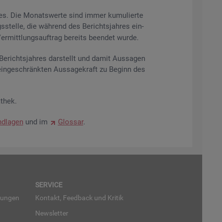
res. Die Mo­nats­wer­te sind immer ku­mu­lier­te
s­stel­le, die wäh­rend des Be­richts­jah­res ein­
r­mitt­lungs­auf­trag be­reits be­en­det wurde.
­richts­jah­res dar­stellt und damit Aus­sa­gen
ein­ge­schränk­ten Aus­sa­ge­kraft zu Be­ginn des
­thek.
d­la­gen
und im
Glos­sar
.
SER­VICE
run­gen
Kon­takt, Feed­back und Kri­tik
News­let­ter