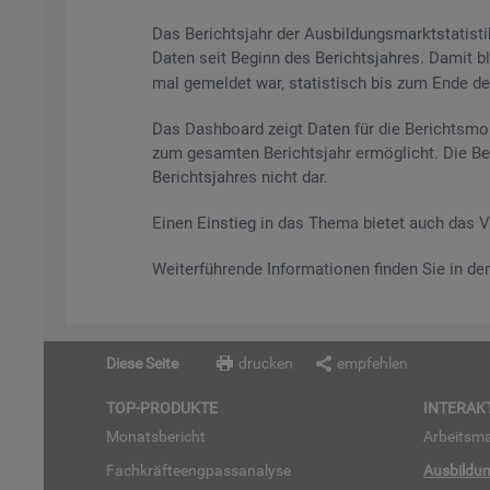
Das Be­richts­jahr der Aus­bil­dungs­markt­sta­tis
Daten seit Be­ginn des Be­richts­jah­res. Damit bl
mal ge­mel­det war, sta­tis­tisch bis zum Ende des 
Das Da­sh­board zeigt Daten für die Be­richts­mo­
zum ge­sam­ten Be­richts­jahr er­mög­licht. Die Be
Be­richts­jah­res nicht dar.
Einen Ein­stieg in das Thema bie­tet auch das 
Wei­ter­füh­ren­de In­for­ma­tio­nen fin­den Sie in d
Diese Seite
drucken
empfehlen
TOP-PRO­DUK­TE
IN­TER­AK­
Mo­nats­be­richt
Ar­beits­ma
Fach­kräf­te­eng­pass­ana­ly­se
Aus­bil­du