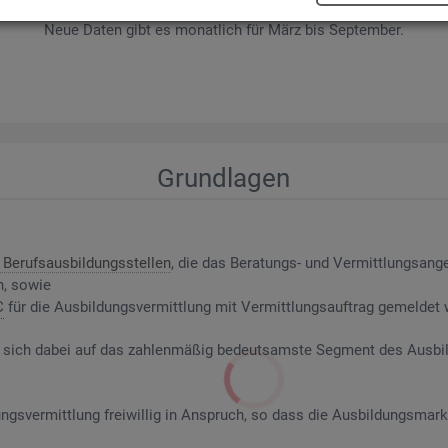
wer­be­rin­nen und Be­wer­ber sowie Be­rufs­aus­bil­dungs­stel­len nach ge­f
Neue Daten gibt es mo­nat­lich für März bis Sep­tem­ber.
Grund­la­gen
Be­rufs­aus­bil­dungs­stel­len
, die das Be­ra­tungs- und Ver­mitt­lungs­an­g
n, sowie
C
für die Aus­bil­dungs­ver­mitt­lung mit Ver­mitt­lungs­auf­trag ge­mel­det
riert sich dabei auf das zah­len­mä­ßig be­deut­sams­te Seg­ment des Aus­b
ngs­ver­mitt­lung frei­wil­lig in An­spruch, so dass die Aus­bil­dungs­mark