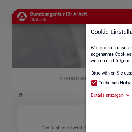
Cookie-Einstel
Wir möchten unsere 
sogenannte Cookies e
werden nachfolgend b
Bitte wählen Sie aus
STATISTIKEN
Technisch Notw
Details anzeigen
Das Da­sh­board zeigt die wich­tigs­ten Daten zum A