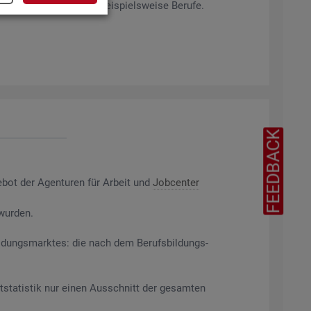
rag­ten Merk­ma­len ab, bei­spiels­wei­se Be­ru­fe.
FEEDBACK
e­bot der Agen­tu­ren für Ar­beit und
Job­cen­ter
 wur­den.
il­dungs­mark­tes: die nach dem Be­rufs­bil­dungs­
t­sta­tis­tik nur einen Aus­schnitt der ge­sam­ten