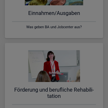
Ein­nah­men/Aus­ga­ben
Was geben BA und Jobcenter aus?
För­de­rung und be­ruf­li­che Re­ha­bi­li­
ta­ti­on