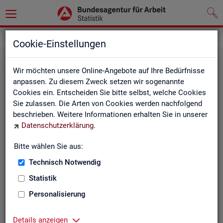
Statistiken
Fachstatistiken
Cookie-Einstellungen
Wir möchten unsere Online-Angebote auf Ihre Bedürfnisse
anpassen. Zu diesem Zweck setzen wir sogenannte
Cookies ein. Entscheiden Sie bitte selbst, welche Cookies
Sie zulassen. Die Arten von Cookies werden nachfolgend
beschrieben. Weitere Informationen erhalten Sie in unserer
Datenschutzerklärung
.
Bitte wählen Sie aus:
Ar­beit­su­che, Ar­beits­lo­sig­keit und
Technisch Notwendig
Un­ter­be­schäf­ti­gung
Statistik
Personalisierung
Wie viele Menschen suchen Arbeit oder haben
Probleme am Arbeitsmarkt, weil ihnen ein reguläres
Beschäftigungsverhältnis fehlt?
Details anzeigen