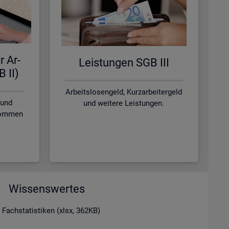
r Ar­
Leis­tun­gen SGB III
B II)
Arbeitslosengeld, Kurzarbeitergeld
 und
und weitere Leistungen.
nkommen
Wissenswertes
 Fachstatistiken (xlsx, 362KB)