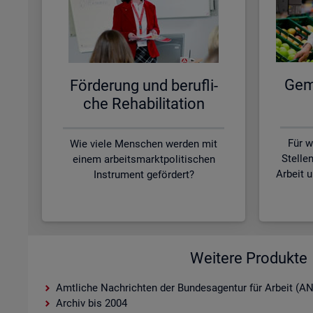
Ge­me
För­de­rung und be­ruf­li­
che Re­ha­bi­li­ta­ti­on
Für w
Wie viele Menschen werden mit
Stelle
einem arbeitsmarktpolitischen
Arbeit 
Instrument gefördert?
Weitere Produkte
Amtliche Nachrichten der Bundesagentur für Arbeit (A
Archiv bis 2004