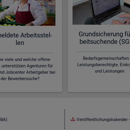
Grund­si­che­rung fü
l­de­te Ar­beits­stel­
beit­su­chen­de (SG
len
Bedarfsgemeinschaften
ie viele und welche offene
Leistungsberechtigte, Ei
n unterstützen Agenturen für
und Leistungen.
und Jobcenter Arbeitgeber bei
der Bewerbersuche?
NBA)
Veröffentlichungskalender -