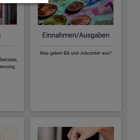
g
Ein­nah­men/Aus­ga­ben
Was geben BA und Jobcenter aus?
Betriebe,
lassung,