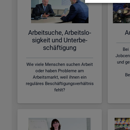
Ar­beit­su­che, Ar­beits­lo­
Au
sig­keit und Un­ter­be­
schäf­ti­gung
Bei
Jobcen
und ge
Wie viele Menschen suchen Arbeit
oder haben Probleme am
Be
Arbeitsmarkt, weil ihnen ein
reguläres Beschäftigungsverhältnis
fehlt?