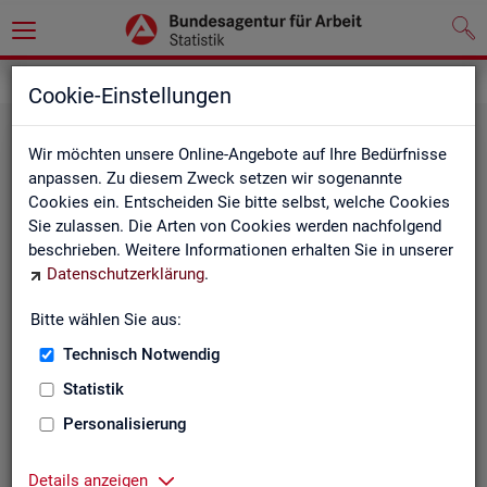
Statistiken
Fachstatistiken
Cookie-Einstellungen
Wir möchten unsere Online-Angebote auf Ihre Bedürfnisse
anpassen. Zu diesem Zweck setzen wir sogenannte
Cookies ein. Entscheiden Sie bitte selbst, welche Cookies
Sie zulassen. Die Arten von Cookies werden nachfolgend
beschrieben. Weitere Informationen erhalten Sie in unserer
Datenschutzerklärung
.
Bitte wählen Sie aus:
Ar­beit­su­che, Ar­beits­lo­sig­keit und
Technisch Notwendig
Un­ter­be­schäf­ti­gung
Statistik
Personalisierung
Wie viele Menschen suchen Arbeit oder haben
Probleme am Arbeitsmarkt, weil ihnen ein reguläres
Beschäftigungsverhältnis fehlt?
Details anzeigen