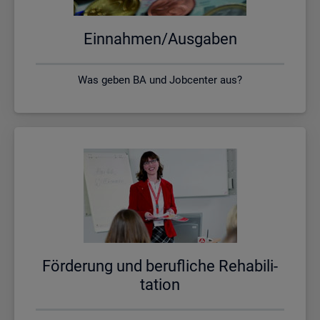
Ein­nah­men/Aus­ga­ben
Was geben BA und Jobcenter aus?
För­de­rung und be­ruf­li­che Re­ha­bi­li­
ta­ti­on