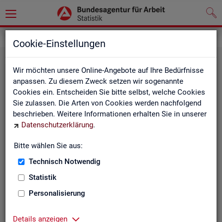
Statistiken
Fachstatistiken
Cookie-Einstellungen
Wir möchten unsere Online-Angebote auf Ihre Bedürfnisse
anpassen. Zu diesem Zweck setzen wir sogenannte
Cookies ein. Entscheiden Sie bitte selbst, welche Cookies
Sie zulassen. Die Arten von Cookies werden nachfolgend
beschrieben. Weitere Informationen erhalten Sie in unserer
Datenschutzerklärung
.
Bitte wählen Sie aus:
Ar­beit­su­che, Ar­beits­lo­sig­keit und
Technisch Notwendig
Un­ter­be­schäf­ti­gung
Statistik
Personalisierung
Wie viele Menschen suchen Arbeit oder haben
Probleme am Arbeitsmarkt, weil ihnen ein reguläres
Beschäftigungsverhältnis fehlt?
Details anzeigen