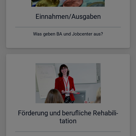
Ein­nah­men/Aus­ga­ben
Was geben BA und Jobcenter aus?
För­de­rung und be­ruf­li­che Re­ha­bi­li­
ta­ti­on