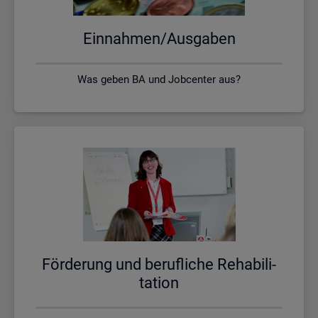
Ein­nah­men/Aus­ga­ben
Was geben BA und Jobcenter aus?
För­de­rung und be­ruf­li­che Re­ha­bi­li­
ta­ti­on