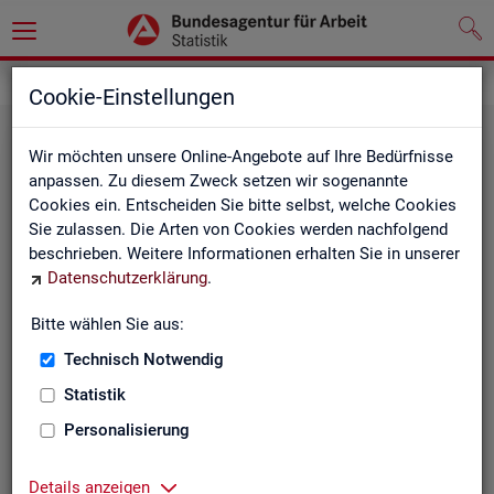
Statistiken
Fachstatistiken
Cookie-Einstellungen
Wir möchten unsere Online-Angebote auf Ihre Bedürfnisse
anpassen. Zu diesem Zweck setzen wir sogenannte
Cookies ein. Entscheiden Sie bitte selbst, welche Cookies
Sie zulassen. Die Arten von Cookies werden nachfolgend
beschrieben. Weitere Informationen erhalten Sie in unserer
Datenschutzerklärung
.
Bitte wählen Sie aus:
Ar­beit­su­che, Ar­beits­lo­sig­keit und
Technisch Notwendig
Un­ter­be­schäf­ti­gung
Statistik
Personalisierung
Wie viele Menschen suchen Arbeit oder haben
Probleme am Arbeitsmarkt, weil ihnen ein reguläres
Beschäftigungsverhältnis fehlt?
Details anzeigen