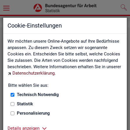
Statistiken
Fachstatistiken
Cookie-Einstellungen
Wir möchten unsere Online-Angebote auf Ihre Bedürfnisse
anpassen. Zu diesem Zweck setzen wir sogenannte
Cookies ein. Entscheiden Sie bitte selbst, welche Cookies
Sie zulassen. Die Arten von Cookies werden nachfolgend
beschrieben. Weitere Informationen erhalten Sie in unserer
Datenschutzerklärung
.
Bitte wählen Sie aus:
Ar­beit­su­che, Ar­beits­lo­sig­keit und
Technisch Notwendig
Un­ter­be­schäf­ti­gung
Statistik
Personalisierung
Wie viele Menschen suchen Arbeit oder haben
Probleme am Arbeitsmarkt, weil ihnen ein reguläres
Beschäftigungsverhältnis fehlt?
Details anzeigen