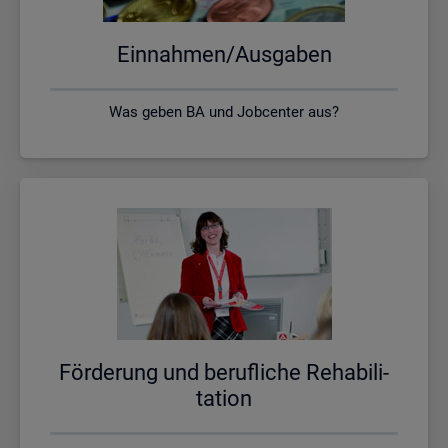
Ein­nah­men/Aus­ga­ben
Was geben BA und Jobcenter aus?
För­de­rung und be­ruf­li­che Re­ha­bi­li­
ta­ti­on