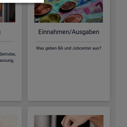
g
Ein­nah­men/Aus­ga­ben
Was geben BA und Jobcenter aus?
Betriebe,
lassung,