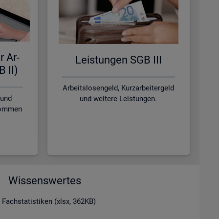
r Ar­
Leis­tun­gen SGB III
B II)
Arbeitslosengeld, Kurzarbeitergeld
 und
und weitere Leistungen.
nkommen
Wissenswertes
 Fachstatistiken (xlsx, 362KB)