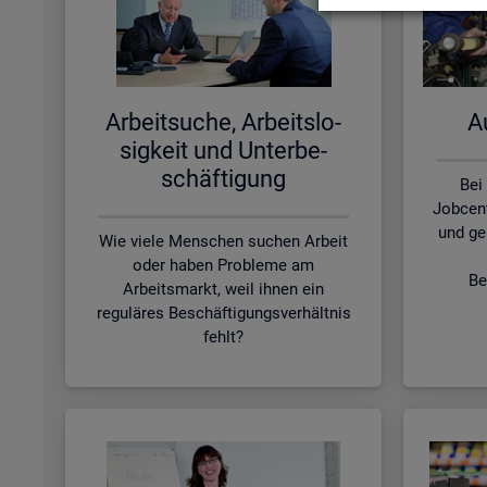
Ar­beit­su­che, Ar­beits­lo­
Au
sig­keit und Un­ter­be­
schäf­ti­gung
Bei
Jobcen
und ge
Wie viele Menschen suchen Arbeit
oder haben Probleme am
Be
Arbeitsmarkt, weil ihnen ein
reguläres Beschäftigungsverhältnis
fehlt?