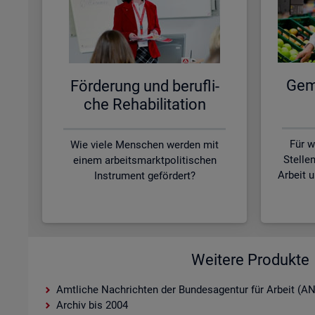
Ge­me
För­de­rung und be­ruf­li­
che Re­ha­bi­li­ta­ti­on
Für w
Wie viele Menschen werden mit
Stelle
einem arbeitsmarktpolitischen
Arbeit 
Instrument gefördert?
Weitere Produkte
Amtliche Nachrichten der Bundesagentur für Arbeit (A
Archiv bis 2004