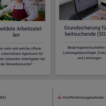
Grund­si­che­rung fü
l­de­te Ar­beits­stel­
beit­su­chen­de (SG
len
Bedarfsgemeinschaften
ie viele und welche offene
Leistungsberechtigte, Ei
n unterstützen Agenturen für
und Leistungen.
und Jobcenter Arbeitgeber bei
der Bewerbersuche?
NBA)
Veröffentlichungskalender -