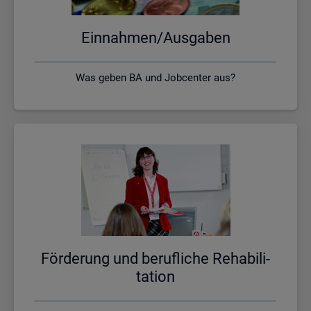
Ein­nah­men/Aus­ga­ben
Was geben BA und Jobcenter aus?
För­de­rung und be­ruf­li­che Re­ha­bi­li­
ta­ti­on