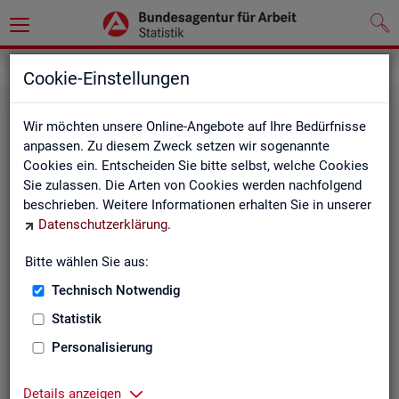
Statistiken
Fachstatistiken
Cookie-Einstellungen
Wir möchten unsere Online-Angebote auf Ihre Bedürfnisse
anpassen. Zu diesem Zweck setzen wir sogenannte
Cookies ein. Entscheiden Sie bitte selbst, welche Cookies
Sie zulassen. Die Arten von Cookies werden nachfolgend
beschrieben. Weitere Informationen erhalten Sie in unserer
Datenschutzerklärung
.
Bitte wählen Sie aus:
Ar­beit­su­che, Ar­beits­lo­sig­keit und
Technisch Notwendig
Un­ter­be­schäf­ti­gung
Statistik
Personalisierung
Wie viele Menschen suchen Arbeit oder haben
Probleme am Arbeitsmarkt, weil ihnen ein reguläres
Beschäftigungsverhältnis fehlt?
Details anzeigen