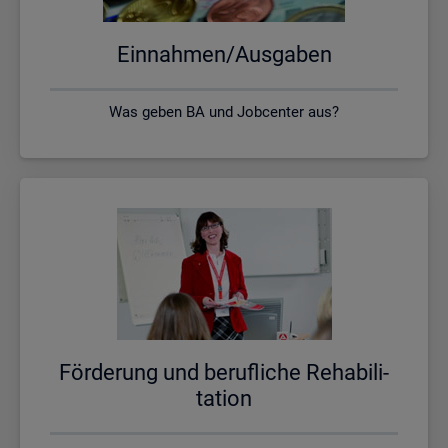
Ein­nah­men/Aus­ga­ben
Was geben BA und Jobcenter aus?
För­de­rung und be­ruf­li­che Re­ha­bi­li­
ta­ti­on