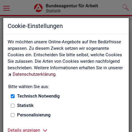
Statistiken
Fachstatistiken
Cookie-Einstellungen
Wir möchten unsere Online-Angebote auf Ihre Bedürfnisse
anpassen. Zu diesem Zweck setzen wir sogenannte
Cookies ein. Entscheiden Sie bitte selbst, welche Cookies
Sie zulassen. Die Arten von Cookies werden nachfolgend
beschrieben. Weitere Informationen erhalten Sie in unserer
Datenschutzerklärung
.
Bitte wählen Sie aus:
Ar­beit­su­che, Ar­beits­lo­sig­keit und
Technisch Notwendig
Un­ter­be­schäf­ti­gung
Statistik
Personalisierung
Wie viele Menschen suchen Arbeit oder haben
Probleme am Arbeitsmarkt, weil ihnen ein reguläres
Beschäftigungsverhältnis fehlt?
Details anzeigen