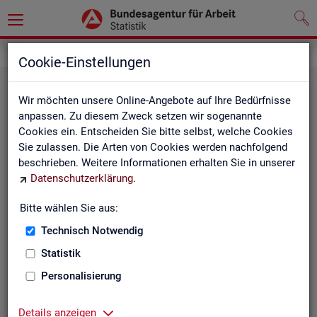
Statistiken
Fachstatistiken
Cookie-Einstellungen
Wir möchten unsere Online-Angebote auf Ihre Bedürfnisse
anpassen. Zu diesem Zweck setzen wir sogenannte
Cookies ein. Entscheiden Sie bitte selbst, welche Cookies
Sie zulassen. Die Arten von Cookies werden nachfolgend
beschrieben. Weitere Informationen erhalten Sie in unserer
Datenschutzerklärung
.
Bitte wählen Sie aus:
Ar­beit­su­che, Ar­beits­lo­sig­keit und
Technisch Notwendig
Un­ter­be­schäf­ti­gung
Statistik
Personalisierung
Wie viele Menschen suchen Arbeit oder haben
Probleme am Arbeitsmarkt, weil ihnen ein reguläres
Beschäftigungsverhältnis fehlt?
Details anzeigen