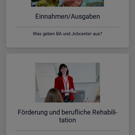
Ein­nah­men/Aus­ga­ben
Was geben BA und Jobcenter aus?
För­de­rung und be­ruf­li­che Re­ha­bi­li­
ta­ti­on