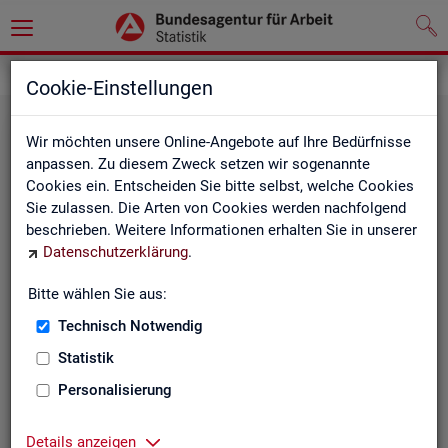
Statistiken
Fachstatistiken
Cookie-Einstellungen
Wir möchten unsere Online-Angebote auf Ihre Bedürfnisse
anpassen. Zu diesem Zweck setzen wir sogenannte
Cookies ein. Entscheiden Sie bitte selbst, welche Cookies
Sie zulassen. Die Arten von Cookies werden nachfolgend
beschrieben. Weitere Informationen erhalten Sie in unserer
Datenschutzerklärung
.
Bitte wählen Sie aus:
Ar­beit­su­che, Ar­beits­lo­sig­keit und
Technisch Notwendig
Un­ter­be­schäf­ti­gung
Statistik
Personalisierung
Wie viele Menschen suchen Arbeit oder haben
Probleme am Arbeitsmarkt, weil ihnen ein reguläres
Beschäftigungsverhältnis fehlt?
Details anzeigen