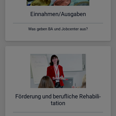
Ein­nah­men/Aus­ga­ben
Was geben BA und Jobcenter aus?
För­de­rung und be­ruf­li­che Re­ha­bi­li­
ta­ti­on