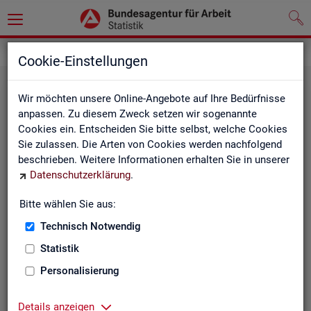
Statistiken
Fachstatistiken
Cookie-Einstellungen
Wir möchten unsere Online-Angebote auf Ihre Bedürfnisse
anpassen. Zu diesem Zweck setzen wir sogenannte
Cookies ein. Entscheiden Sie bitte selbst, welche Cookies
Sie zulassen. Die Arten von Cookies werden nachfolgend
beschrieben. Weitere Informationen erhalten Sie in unserer
Datenschutzerklärung
.
Bitte wählen Sie aus:
Ar­beit­su­che, Ar­beits­lo­sig­keit und
Technisch Notwendig
Un­ter­be­schäf­ti­gung
Statistik
Personalisierung
Wie viele Menschen suchen Arbeit oder haben
Probleme am Arbeitsmarkt, weil ihnen ein reguläres
Beschäftigungsverhältnis fehlt?
Details anzeigen