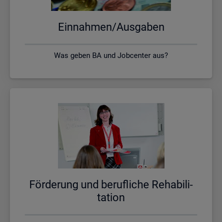
Ein­nah­men/Aus­ga­ben
Was geben BA und Jobcenter aus?
För­de­rung und be­ruf­li­che Re­ha­bi­li­
ta­ti­on