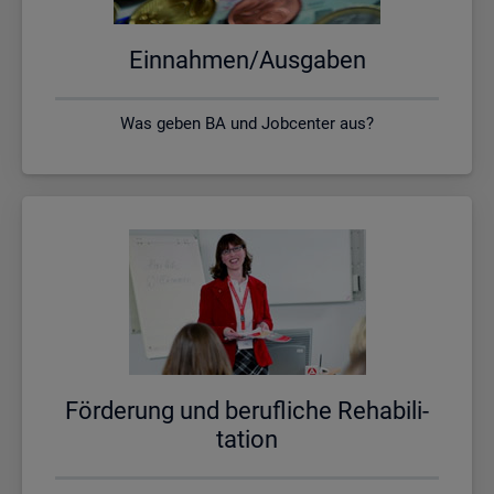
Ein­nah­men/Aus­ga­ben
Was geben BA und Jobcenter aus?
För­de­rung und be­ruf­li­che Re­ha­bi­li­
ta­ti­on