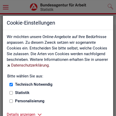
Statistiken
Fachstatistiken
Cookie-Einstellungen
Wir möchten unsere Online-Angebote auf Ihre Bedürfnisse
anpassen. Zu diesem Zweck setzen wir sogenannte
Cookies ein. Entscheiden Sie bitte selbst, welche Cookies
Sie zulassen. Die Arten von Cookies werden nachfolgend
beschrieben. Weitere Informationen erhalten Sie in unserer
Datenschutzerklärung
.
Bitte wählen Sie aus:
Ar­beit­su­che, Ar­beits­lo­sig­keit und
Technisch Notwendig
Un­ter­be­schäf­ti­gung
Statistik
Personalisierung
Wie viele Menschen suchen Arbeit oder haben
Probleme am Arbeitsmarkt, weil ihnen ein reguläres
Beschäftigungsverhältnis fehlt?
Details anzeigen