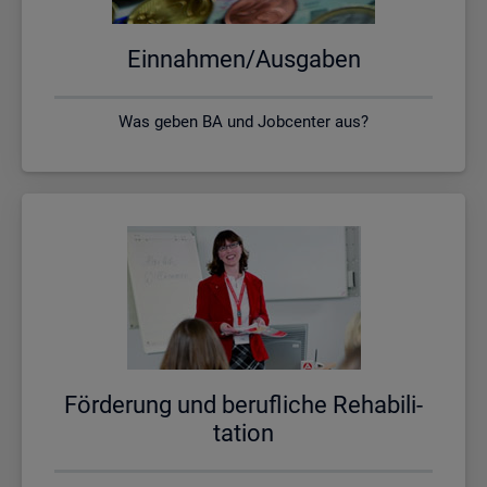
Ein­nah­men/Aus­ga­ben
Was geben BA und Jobcenter aus?
För­de­rung und be­ruf­li­che Re­ha­bi­li­
ta­ti­on