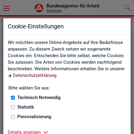
Statistiken
Fachstatistiken
Cookie-Einstellungen
Wir möchten unsere Online-Angebote auf Ihre Bedürfnisse
anpassen. Zu diesem Zweck setzen wir sogenannte
Cookies ein. Entscheiden Sie bitte selbst, welche Cookies
Sie zulassen. Die Arten von Cookies werden nachfolgend
beschrieben. Weitere Informationen erhalten Sie in unserer
Datenschutzerklärung
.
Bitte wählen Sie aus:
Ar­beit­su­che, Ar­beits­lo­sig­keit und
Technisch Notwendig
Un­ter­be­schäf­ti­gung
Statistik
Personalisierung
Wie viele Menschen suchen Arbeit oder haben
Probleme am Arbeitsmarkt, weil ihnen ein reguläres
Beschäftigungsverhältnis fehlt?
Details anzeigen