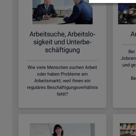
Ar­beit­su­che, Ar­beits­lo­
Au
sig­keit und Un­ter­be­
schäf­ti­gung
Bei
Jobcen
und ge
Wie viele Menschen suchen Arbeit
oder haben Probleme am
Be
Arbeitsmarkt, weil ihnen ein
reguläres Beschäftigungsverhältnis
fehlt?