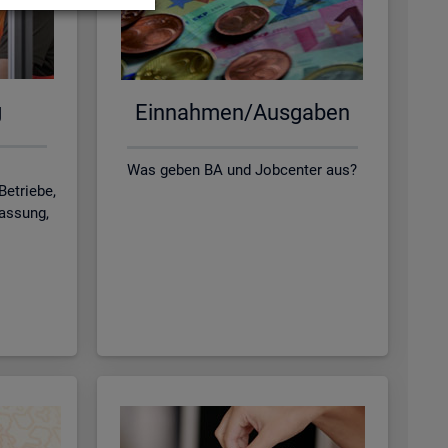
g
Ein­nah­men/Aus­ga­ben
Was geben BA und Jobcenter aus?
Betriebe,
lassung,