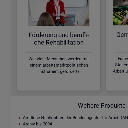
Ge­me
För­de­rung und be­ruf­li­
che Re­ha­bi­li­ta­ti­on
Für w
Wie viele Menschen werden mit
Stelle
einem arbeitsmarktpolitischen
Arbeit 
Instrument gefördert?
Weitere Produkte
Amtliche Nachrichten der Bundesagentur für Arbeit (A
Archiv bis 2004