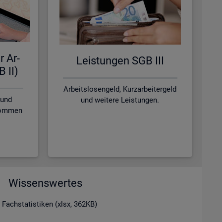
r Ar­
Leis­tun­gen SGB III
B II)
Arbeitslosengeld, Kurzarbeitergeld
 und
und weitere Leistungen.
nkommen
Wissenswertes
 Fachstatistiken (xlsx, 362KB)