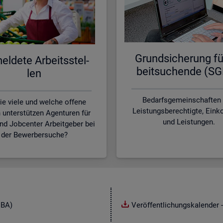
Grund­si­che­rung fü
l­de­te Ar­beits­stel­
beit­su­chen­de (SG
len
Bedarfsgemeinschaften
ie viele und welche offene
Leistungsberechtigte, Ei
n unterstützen Agenturen für
und Leistungen.
und Jobcenter Arbeitgeber bei
der Bewerbersuche?
NBA)
Veröffentlichungskalender -