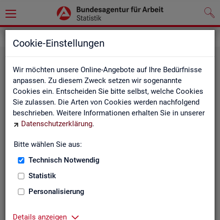
Statistiken
Fachstatistiken
Cookie-Einstellungen
Wir möchten unsere Online-Angebote auf Ihre Bedürfnisse
anpassen. Zu diesem Zweck setzen wir sogenannte
Cookies ein. Entscheiden Sie bitte selbst, welche Cookies
Sie zulassen. Die Arten von Cookies werden nachfolgend
beschrieben. Weitere Informationen erhalten Sie in unserer
Datenschutzerklärung
.
Bitte wählen Sie aus:
Ar­beit­su­che, Ar­beits­lo­sig­keit und
Technisch Notwendig
Un­ter­be­schäf­ti­gung
Statistik
Personalisierung
Wie viele Menschen suchen Arbeit oder haben
Probleme am Arbeitsmarkt, weil ihnen ein reguläres
Beschäftigungsverhältnis fehlt?
Details anzeigen