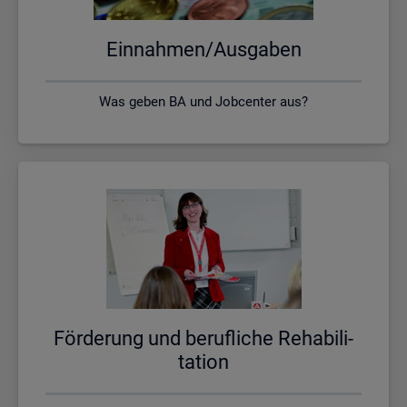
Ein­nah­men/Aus­ga­ben
Was geben BA und Jobcenter aus?
För­de­rung und be­ruf­li­che Re­ha­bi­li­
ta­ti­on