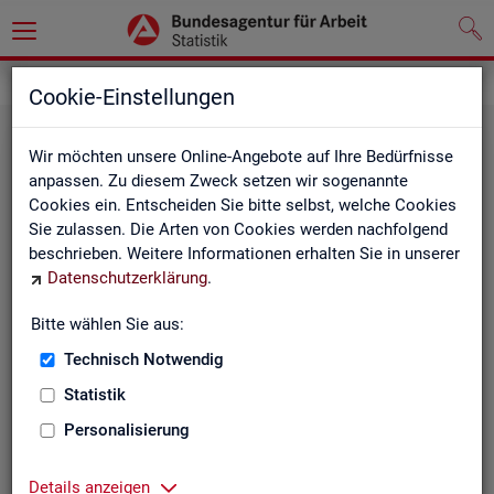
Statistiken
Fachstatistiken
Cookie-Einstellungen
Wir möchten unsere Online-Angebote auf Ihre Bedürfnisse
anpassen. Zu diesem Zweck setzen wir sogenannte
Cookies ein. Entscheiden Sie bitte selbst, welche Cookies
Sie zulassen. Die Arten von Cookies werden nachfolgend
beschrieben. Weitere Informationen erhalten Sie in unserer
Datenschutzerklärung
.
Bitte wählen Sie aus:
Ar­beit­su­che, Ar­beits­lo­sig­keit und
Technisch Notwendig
Un­ter­be­schäf­ti­gung
Statistik
Personalisierung
Wie viele Menschen suchen Arbeit oder haben
Probleme am Arbeitsmarkt, weil ihnen ein reguläres
Beschäftigungsverhältnis fehlt?
Details anzeigen