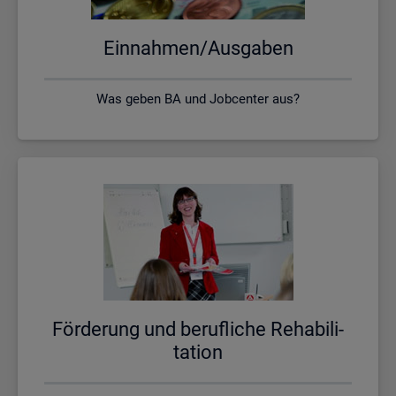
Ein­nah­men/Aus­ga­ben
Was geben BA und Jobcenter aus?
För­de­rung und be­ruf­li­che Re­ha­bi­li­
ta­ti­on