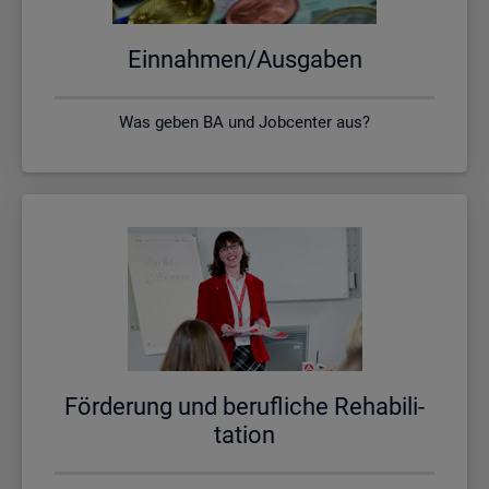
Ein­nah­men/Aus­ga­ben
Was geben BA und Jobcenter aus?
För­de­rung und be­ruf­li­che Re­ha­bi­li­
ta­ti­on