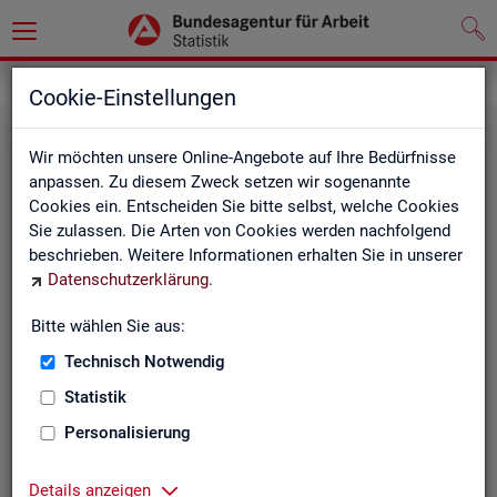
Statistiken
Fachstatistiken
Cookie-Einstellungen
Wir möchten unsere Online-Angebote auf Ihre Bedürfnisse
anpassen. Zu diesem Zweck setzen wir sogenannte
Cookies ein. Entscheiden Sie bitte selbst, welche Cookies
Sie zulassen. Die Arten von Cookies werden nachfolgend
beschrieben. Weitere Informationen erhalten Sie in unserer
Datenschutzerklärung
.
Bitte wählen Sie aus:
Ar­beit­su­che, Ar­beits­lo­sig­keit und
Technisch Notwendig
Un­ter­be­schäf­ti­gung
Statistik
Personalisierung
Wie viele Menschen suchen Arbeit oder haben
Probleme am Arbeitsmarkt, weil ihnen ein reguläres
Beschäftigungsverhältnis fehlt?
Details anzeigen