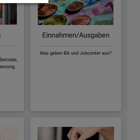
g
Ein­nah­men/Aus­ga­ben
Was geben BA und Jobcenter aus?
Betriebe,
lassung,