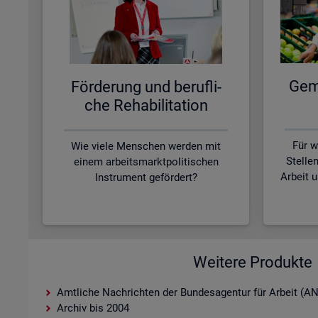
Ge­me
För­de­rung und be­ruf­li­
che Re­ha­bi­li­ta­ti­on
Für w
Wie viele Menschen werden mit
Stelle
einem arbeitsmarktpolitischen
Arbeit 
Instrument gefördert?
Weitere Produkte
Amtliche Nachrichten der Bundesagentur für Arbeit (A
Archiv bis 2004