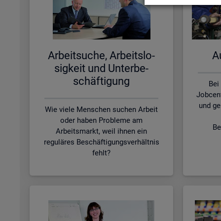
Ar­beit­su­che, Ar­beits­lo­
Au
sig­keit und Un­ter­be­
schäf­ti­gung
Bei
Jobcen
und ge
Wie viele Menschen suchen Arbeit
oder haben Probleme am
Be
Arbeitsmarkt, weil ihnen ein
reguläres Beschäftigungsverhältnis
fehlt?