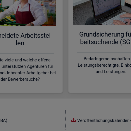
Grund­si­che­rung fü
l­de­te Ar­beits­stel­
beit­su­chen­de (SG
len
Bedarfsgemeinschaften
ie viele und welche offene
Leistungsberechtigte, Ei
n unterstützen Agenturen für
und Leistungen.
und Jobcenter Arbeitgeber bei
der Bewerbersuche?
NBA)
Veröffentlichungskalender -