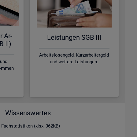
r Ar­
Leis­tun­gen SGB III
B II)
Arbeitslosengeld, Kurzarbeitergeld
 und
und weitere Leistungen.
nkommen
Wissenswertes
 Fachstatistiken (xlsx, 362KB)