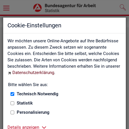
Statistiken
Fachstatistiken
Cookie-Einstellungen
Wir möchten unsere Online-Angebote auf Ihre Bedürfnisse
anpassen. Zu diesem Zweck setzen wir sogenannte
Cookies ein. Entscheiden Sie bitte selbst, welche Cookies
Sie zulassen. Die Arten von Cookies werden nachfolgend
beschrieben. Weitere Informationen erhalten Sie in unserer
Datenschutzerklärung
.
Bitte wählen Sie aus:
Ar­beit­su­che, Ar­beits­lo­sig­keit und
Technisch Notwendig
Un­ter­be­schäf­ti­gung
Statistik
Personalisierung
Wie viele Menschen suchen Arbeit oder haben
Probleme am Arbeitsmarkt, weil ihnen ein reguläres
Beschäftigungsverhältnis fehlt?
Details anzeigen