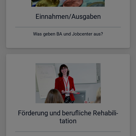
Ein­nah­men/Aus­ga­ben
Was geben BA und Jobcenter aus?
För­de­rung und be­ruf­li­che Re­ha­bi­li­
ta­ti­on