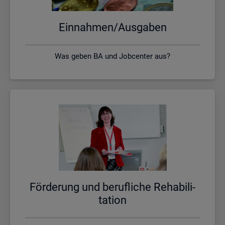
Ein­nah­men/Aus­ga­ben
Was geben BA und Jobcenter aus?
För­de­rung und be­ruf­li­che Re­ha­bi­li­
ta­ti­on