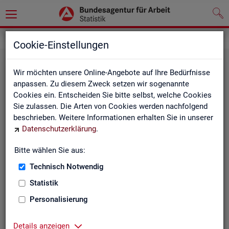
Statistiken
Fachstatistiken
Cookie-Einstellungen
Wir möchten unsere Online-Angebote auf Ihre Bedürfnisse
anpassen. Zu diesem Zweck setzen wir sogenannte
Cookies ein. Entscheiden Sie bitte selbst, welche Cookies
Sie zulassen. Die Arten von Cookies werden nachfolgend
beschrieben. Weitere Informationen erhalten Sie in unserer
Datenschutzerklärung
.
Bitte wählen Sie aus:
Ar­beit­su­che, Ar­beits­lo­sig­keit und
Technisch Notwendig
Un­ter­be­schäf­ti­gung
Statistik
Personalisierung
Wie viele Menschen suchen Arbeit oder haben
Probleme am Arbeitsmarkt, weil ihnen ein reguläres
Beschäftigungsverhältnis fehlt?
Details anzeigen