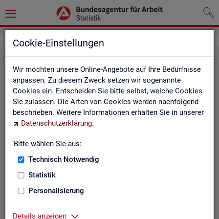
Statistiken
Fachstatistiken
Cookie-Einstellungen
Wir möchten unsere Online-Angebote auf Ihre Bedürfnisse
anpassen. Zu diesem Zweck setzen wir sogenannte
Cookies ein. Entscheiden Sie bitte selbst, welche Cookies
Sie zulassen. Die Arten von Cookies werden nachfolgend
beschrieben. Weitere Informationen erhalten Sie in unserer
Datenschutzerklärung
.
Bitte wählen Sie aus:
Ar­beit­su­che, Ar­beits­lo­sig­keit und
Technisch Notwendig
Un­ter­be­schäf­ti­gung
Statistik
Personalisierung
Wie viele Menschen suchen Arbeit oder haben
Probleme am Arbeitsmarkt, weil ihnen ein reguläres
Beschäftigungsverhältnis fehlt?
Details anzeigen