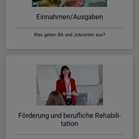
Ein­nah­men/Aus­ga­ben
Was geben BA und Jobcenter aus?
För­de­rung und be­ruf­li­che Re­ha­bi­li­
ta­ti­on